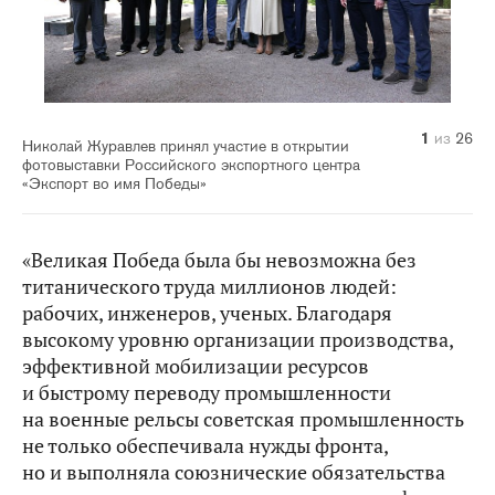
10
14
20
21
22
23
24
25
26
11
12
13
15
16
17
18
19
1
2
3
4
5
6
7
8
9
из
из
из
из
из
из
из
из
из
из
из
из
из
из
из
из
из
из
из
из
из
из
из
из
из
из
26
26
26
26
26
26
26
26
26
26
26
26
26
26
26
26
26
26
26
26
26
26
26
26
26
26
Николай Журавлев принял участие в открытии
фотовыставки Российского экспортного центра
«Экспорт во имя Победы»
«Великая Победа была бы невозможна без
титанического труда миллионов людей:
рабочих, инженеров, ученых. Благодаря
высокому уровню организации производства,
эффективной мобилизации ресурсов
и быстрому переводу промышленности
на военные рельсы советская промышленность
не только обеспечивала нужды фронта,
но и выполняла союзнические обязательства