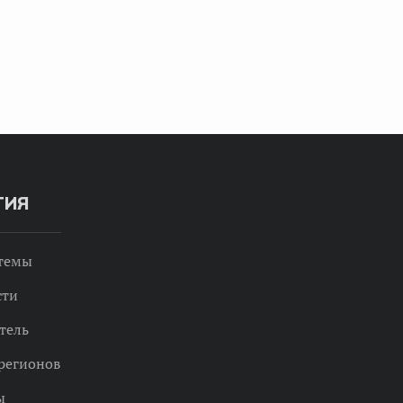
ТИЯ
 темы
сти
тель
регионов
ы