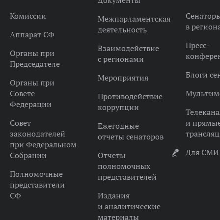
Документы
Комиссии
Сенатор
Межпарламентская
в регион
деятельность
Аппарат СФ
Пресс-
Взаимодействие
Органы при
конфере
с регионами
Председателе
Блоги се
Мероприятия
Органы при
Совете
Мультим
Противодействие
Федерации
коррупции
Телекана
Совет
и прямы
Ежегодные
законодателей
трансля
отчеты сенаторов
при Федеральном
Для СМИ
Собрании
Отчеты
полномочных
Полномочные
представителей
представители
СФ
Издания
и аналитические
материалы