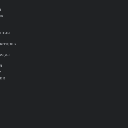
ы
ах
нции
наторов
едиа
л
е
ции