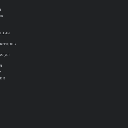
ы
ах
нции
наторов
едиа
л
е
ции