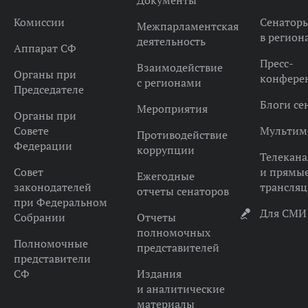
Документы
Комиссии
Сенатор
Межпарламентская
в регион
деятельность
Аппарат СФ
Пресс-
Взаимодействие
Органы при
конфере
с регионами
Председателе
Блоги се
Мероприятия
Органы при
Совете
Мультим
Противодействие
Федерации
коррупции
Телекана
Совет
и прямы
Ежегодные
законодателей
трансля
отчеты сенаторов
при Федеральном
Для СМИ
Собрании
Отчеты
полномочных
Полномочные
представителей
представители
СФ
Издания
и аналитические
материалы