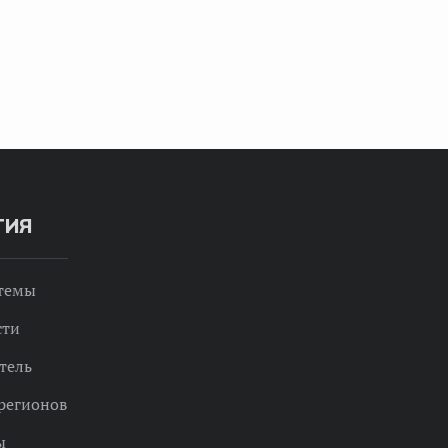
ТИЯ
 темы
сти
тель
регионов
ы