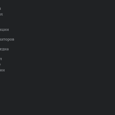
ы
ах
нции
наторов
едиа
л
е
ции