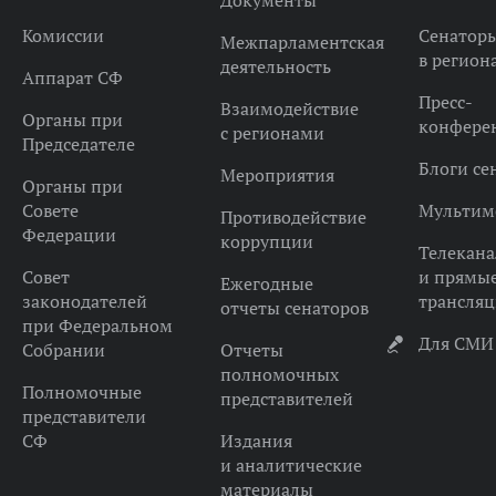
Документы
Комиссии
Сенатор
Межпарламентская
в регион
деятельность
Аппарат СФ
Пресс-
Взаимодействие
Органы при
конфере
с регионами
Председателе
Блоги се
Мероприятия
Органы при
Совете
Мультим
Противодействие
Федерации
коррупции
Телекана
Совет
и прямы
Ежегодные
законодателей
трансля
отчеты сенаторов
при Федеральном
Для СМИ
Собрании
Отчеты
полномочных
Полномочные
представителей
представители
СФ
Издания
и аналитические
материалы