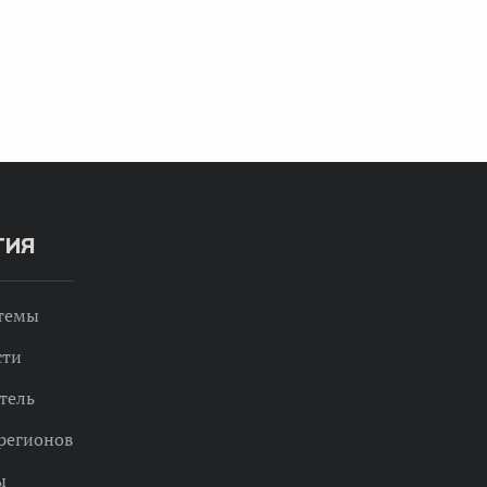
ТИЯ
 темы
сти
тель
регионов
ы