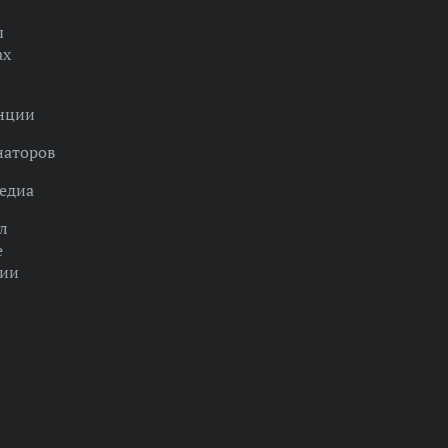
ы
ах
нции
наторов
едиа
л
е
ции