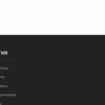
ТИЯ
 темы
сти
тель
регионов
ы