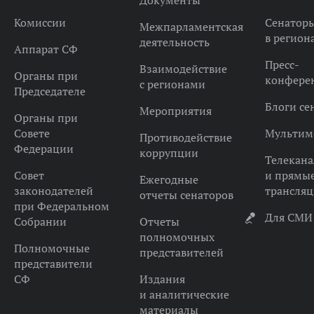
Документы
Комиссии
Сенатор
Межпарламентская
в регион
деятельность
Аппарат СФ
Пресс-
Взаимодействие
Органы при
конфере
с регионами
Председателе
Блоги се
Мероприятия
Органы при
Совете
Мультим
Противодействие
Федерации
коррупции
Телекана
Совет
и прямы
Ежегодные
законодателей
трансля
отчеты сенаторов
при Федеральном
Для СМИ
Собрании
Отчеты
полномочных
Полномочные
представителей
представители
СФ
Издания
и аналитические
материалы