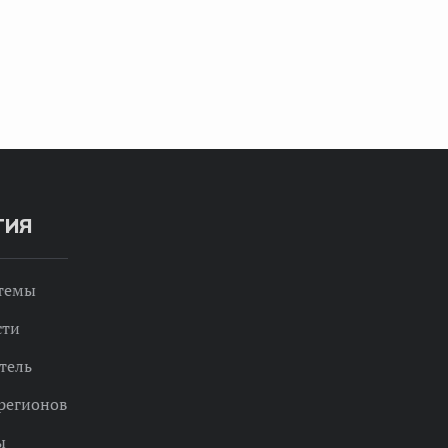
ТИЯ
 темы
сти
тель
регионов
ы