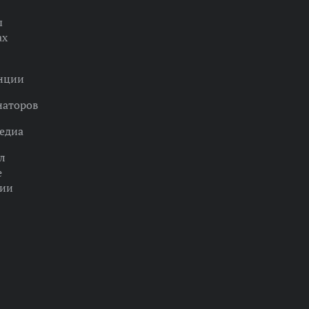
ы
ах
нции
наторов
едиа
л
е
ции