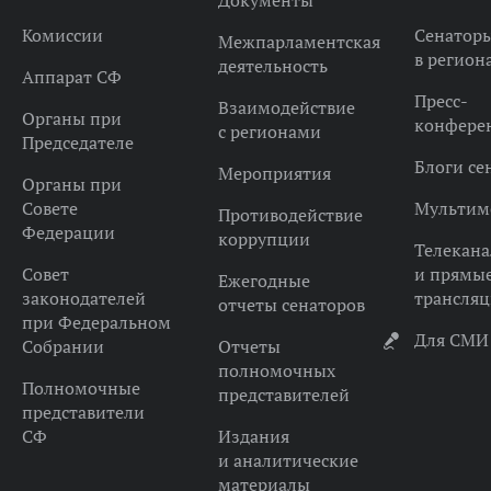
Документы
Комиссии
Сенатор
Межпарламентская
в регион
деятельность
Аппарат СФ
Пресс-
Взаимодействие
Органы при
конфере
с регионами
Председателе
Блоги се
Мероприятия
Органы при
Совете
Мультим
Противодействие
Федерации
коррупции
Телекана
Совет
и прямы
Ежегодные
законодателей
трансля
отчеты сенаторов
при Федеральном
Для СМИ
Собрании
Отчеты
полномочных
Полномочные
представителей
представители
СФ
Издания
и аналитические
материалы