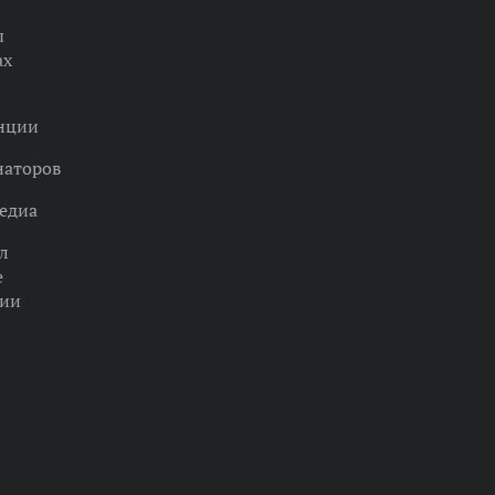
ы
ах
нции
наторов
едиа
л
е
ции