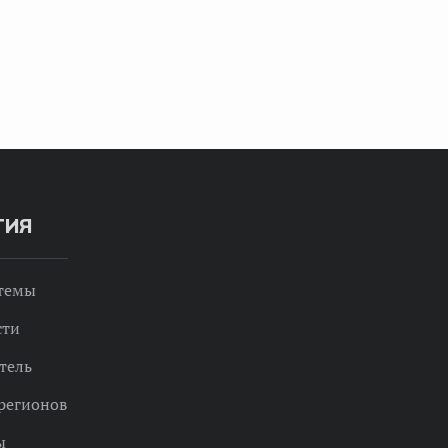
ТИЯ
 темы
сти
тель
регионов
ы