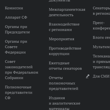
Документы
Комиссии
Сенатор
Межпарламентская
в регион
деятельность
Аппарат СФ
Пресс-
Взаимодействие
Органы при
конфере
с регионами
Председателе
Блоги се
Мероприятия
Органы при
Совете
Мультим
Противодействие
Федерации
коррупции
Телекана
Совет
и прямы
Ежегодные
законодателей
трансля
отчеты сенаторов
при Федеральном
Для СМИ
Собрании
Отчеты
полномочных
Полномочные
представителей
представители
СФ
Издания
и аналитические
материалы