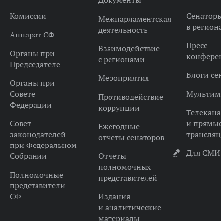
Документы
Комиссии
Сенатор
Межпарламентская
в регион
деятельность
Аппарат СФ
Пресс-
Взаимодействие
Органы при
конфере
с регионами
Председателе
Блоги се
Мероприятия
Органы при
Совете
Мультим
Противодействие
Федерации
коррупции
Телекана
Совет
и прямы
Ежегодные
законодателей
трансля
отчеты сенаторов
при Федеральном
Для СМИ
Собрании
Отчеты
полномочных
Полномочные
представителей
представители
СФ
Издания
и аналитические
материалы