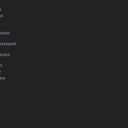
ы
ах
нции
наторов
едиа
л
е
ции