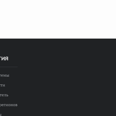
ТИЯ
 темы
сти
тель
регионов
ы