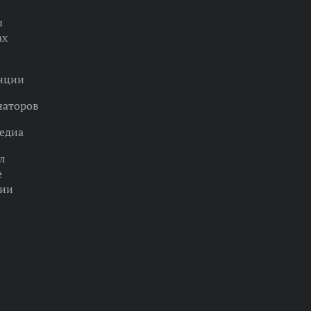
ы
ах
нции
наторов
едиа
л
е
ции