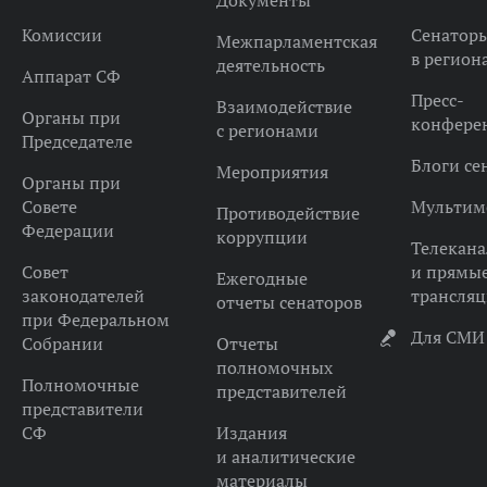
Документы
Комиссии
Сенатор
Межпарламентская
в регион
деятельность
Аппарат СФ
Пресс-
Взаимодействие
Органы при
конфере
с регионами
Председателе
Блоги се
Мероприятия
Органы при
Совете
Мультим
Противодействие
Федерации
коррупции
Телекана
Совет
и прямы
Ежегодные
законодателей
трансля
отчеты сенаторов
при Федеральном
Для СМИ
Собрании
Отчеты
полномочных
Полномочные
представителей
представители
СФ
Издания
и аналитические
материалы