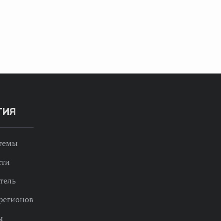
ТИЯ
 темы
сти
тель
регионов
ы