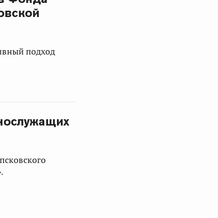
овской
ивный подход
ннослужащих
 псковского
.