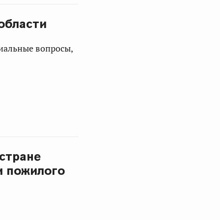
области
иальные вопросы,
 стране
и пожилого