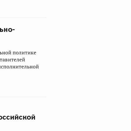
ьно-
ьной политике
ставителей
исполнительной
оссийской