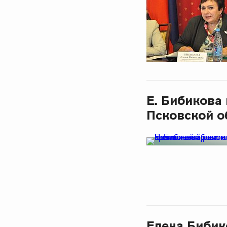
Е. Бибикова
Псковской о
Елена Бибик