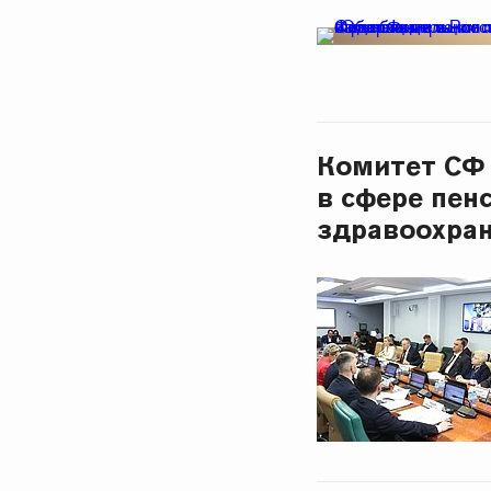
Комитет СФ 
в сфере пен
здравоохра