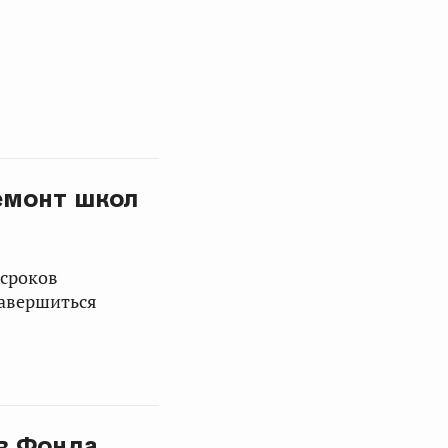
емонт школ
 сроков
завершиться
в Фонда