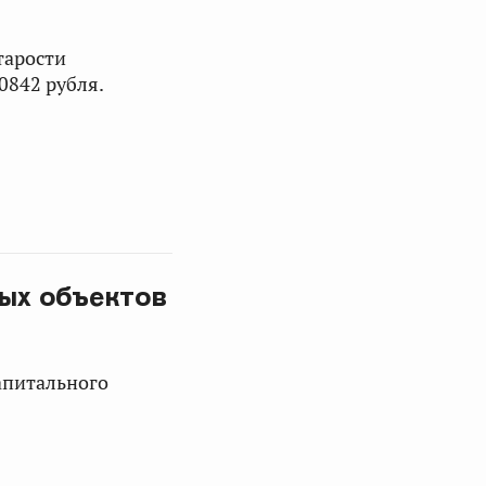
тарости
0842 рубля.
ных объектов
апитального