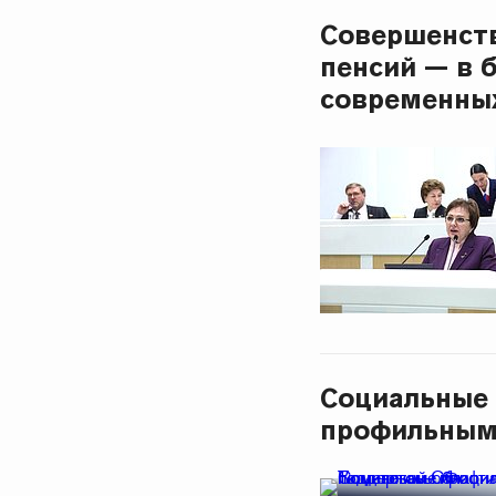
Совершенств
пенсий — в 
современны
Социальные
профильным