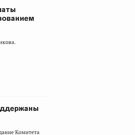
латы
ьзованием
икова.
оддержаны
едание Комитета