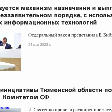
уется механизм назначения и вып
беззаявительном порядке, с испол
х информационных технологий
Федеральный закон представила Е. Биб
24 мая 2023 г.
 инициативы Тюменской области п
 Комитетом СФ
И. Святенко провела расширенное зас