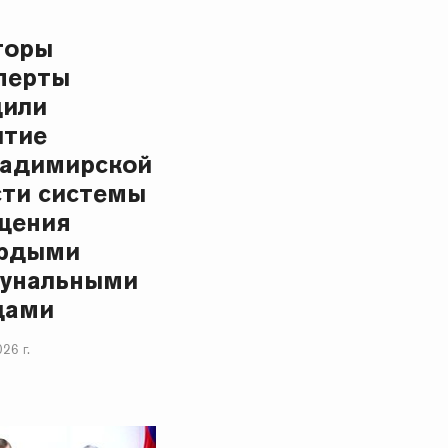
торы
сперты
дили
итие
ладимирской
сти системы
щения
ердыми
унальными
дами
26 г.