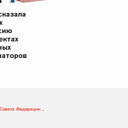
сказала
х
сию
ектах
ных
наторов
 Совета Федерации