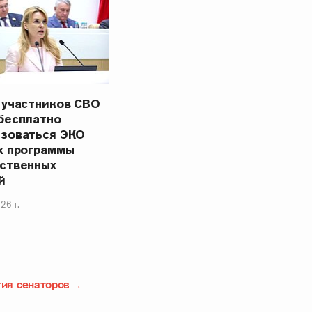
 участников СВО
бесплатно
ьзоваться ЭКО
х программы
ственных
й
26 г.
тия сенаторов