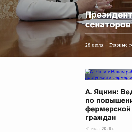
Президент
сенаторов
28 июля
— Главные 
А. Яцкин: В
по повышен
фермерской
граждан
31 июля 2026 г.