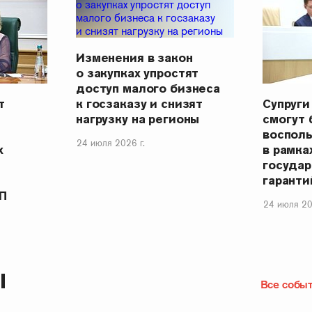
Изменения в закон
о закупках упростят
доступ малого бизнеса
т
Супруги
к госзаказу и снизят
смогут 
нагрузку на регионы
воспол
24 июля 2026 г.
х
в рамка
государ
гаранти
П
24 июля 20
Ы
Все собы