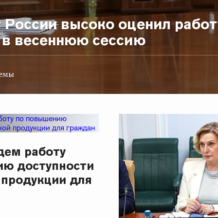
 России высоко оценил работ
 в весеннюю сессию
темы
едем работу
ию доступности
 продукции для