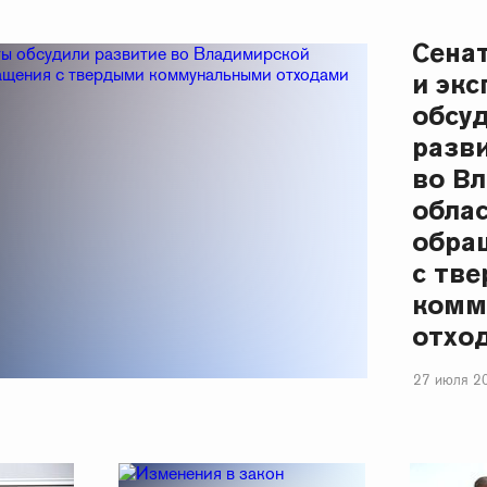
Сена
и эк
обсу
разв
во В
обла
обра
с тв
комм
отхо
27 июля 20