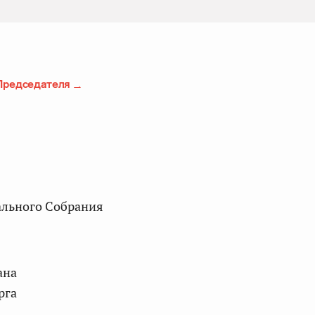
Председателя
рга