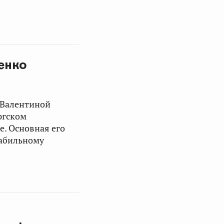
енко
Валентиной
ргском
. Основная его
табильному