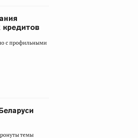
вания
х кредитов
но с профильными
Беларуси
тронуты темы