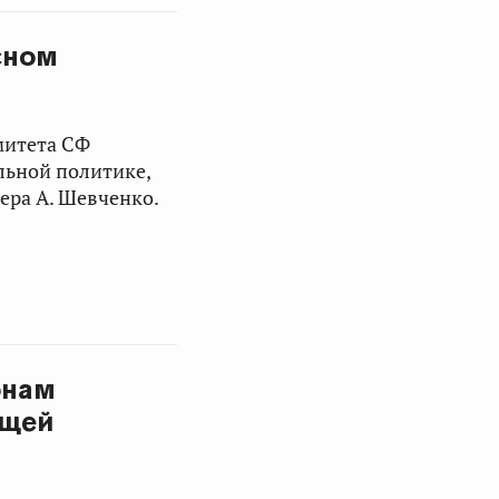
сном
митета СФ
льной политике,
ера А. Шевченко.
онам
ащей