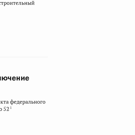
остроительный
лючение
кта федерального
1
ю 52