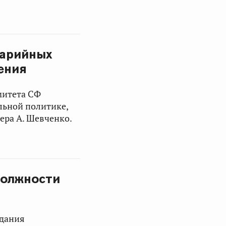
варийных
ения
митета СФ
льной политике,
ера А. Шевченко.
должности
едания