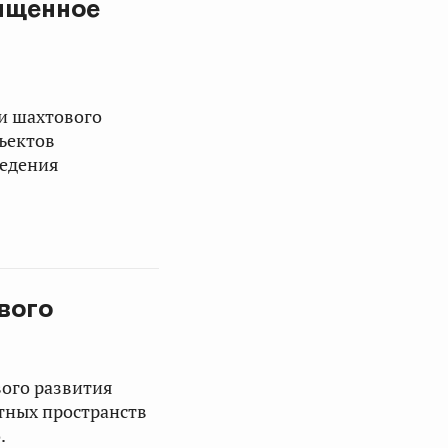
вященное
и шахтового
бъектов
ведения
вого
ого развития
тных пространств
.