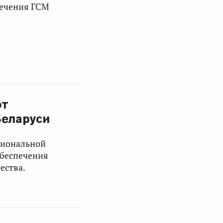
печения ГСМ
ют
Беларуси
гиональной
обеспечения
ества.