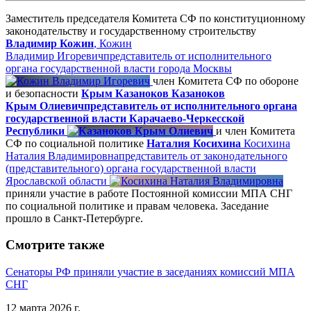
Заместитель председателя Комитета СФ по конституционному
законодательству и государственному строительству
Владимир Кожин
,
Кожин
Владимир Игоревич
представитель от исполнительного
органа государственной власти города Москвы
член Комитета СФ по обороне
и безопасности
Крым Казаноков
Казаноков
Крым Олиевич
представитель от исполнительного органа
государственной власти Карачаево-Черкесской
Республики
и член Комитета
СФ по социальной политике
Наталия Косихина
Косихина
Наталия Владимировна
представитель от законодательного
(представительного) органа государственной власти
Ярославской области
приняли участие в работе Постоянной комиссии МПА СНГ
по социальной политике и правам человека. Заседание
прошло в Санкт-Петербурге.
Смотрите также
Сенаторы РФ приняли участие в заседаниях комиссий МПА
СНГ
12 марта 2026 г.