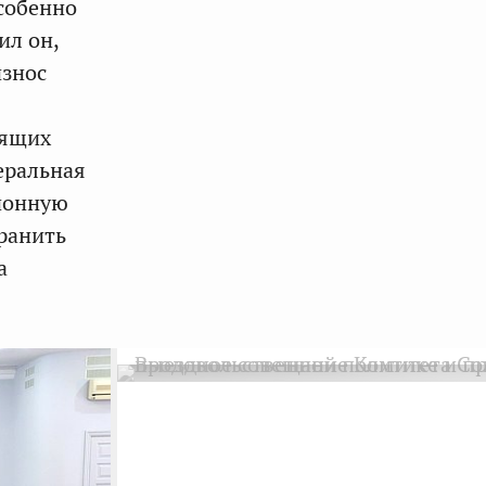
собенно
ил он,
износ
оящих
еральная
ионную
хранить
а