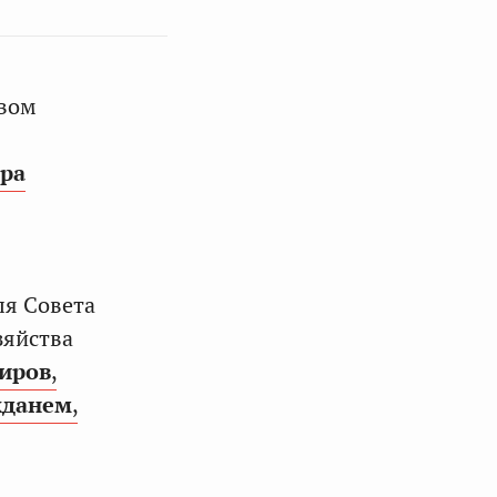
твом
ра
ля Совета
зяйства
иров
,
кданем
,