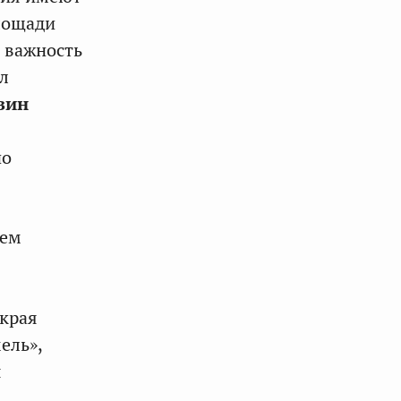
площади
 важность
л
зин
но
лем
 края
ель»,
я