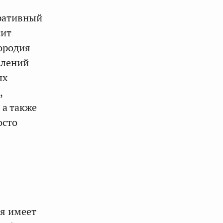
ративный
сит
ородия
влений
ых
,
 а также
осто
ия имеет