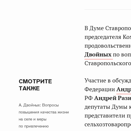
В Думе Ставропо
председателя Ко
продовольствен
Двойных
по во
Ставропольского
Участие в обсуж
СМОТРИТЕ
ТАКЖЕ
Федерации
Андр
РФ
Андрей Раз
А. Двойных: Вопросы
депутаты Думы к
повышения качества жизни
представители п
на селе и меры
сельхозтоваропр
по привлечению