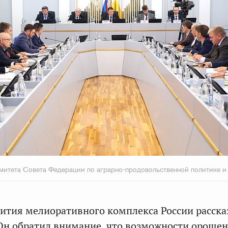
митета Совета Федерации по аграрно-продовольственной политике 
вития мелиоративного комплекса России расска
 Он обратил внимание, что возможности ороше