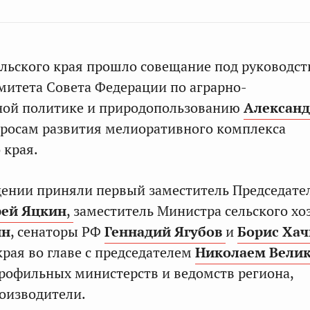
льского края прошло совещание под руководс
митета Совета Федерации по аграрно-
ной политике и природопользованию
Александ
просам развития мелиоративного комплекса
 края.
дении приняли первый заместитель Председате
ей Яцкин
,
заместитель Министра сельского хо
ин
, сенаторы РФ
Геннадий Ягубов
и
Борис Хач
рая во главе с председателем
Николаем Вели
рофильных министерств и ведомств региона,
оизводители.