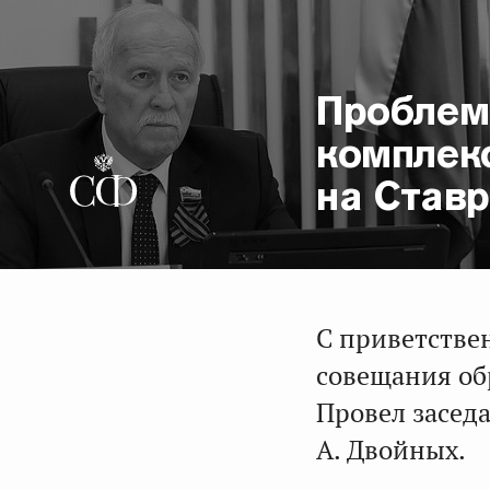
Проблем
комплек
на Став
С приветстве
совещания об
Провел засед
А. Двойных.