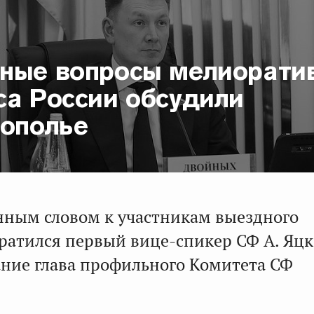
ные вопросы мелиорати
са России обсудили
рополье
нным словом к участникам выездного
ратился первый вице-спикер СФ А. Яцк
ание глава профильного Комитета СФ