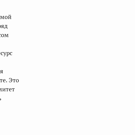
умой
ряд
сом
сурс
ля
те. Это
митет
ь