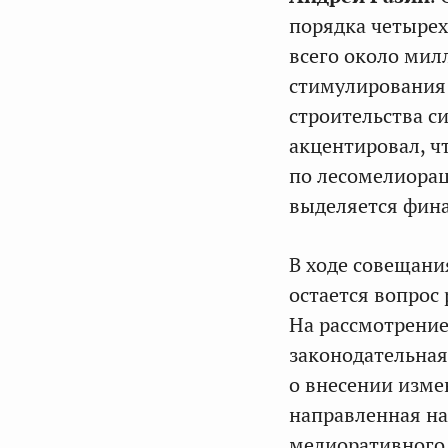
порядка четырех
всего около мил
стимулирования
строительства с
акцентировал, ч
по лесомелиорац
выделяется фина
В ходе совещани
остается вопрос 
На рассмотрение
законодательная
о внесении изме
направленная на
мелиоративного