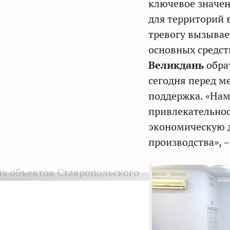
ключевое значен
для территорий 
тревогу вызывае
основных средст
Великдань
обрат
сегодня перед м
поддержка. «На
привлекательнос
экономическую д
производства», 