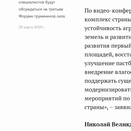
специалистов будут
обсуждаться на третьем
По видео-конфе
Форуме тружеников села
комплекс страны 
устойчивость а
20 марта 2026 г.
земель и развит
развития первы
площадей, восст
улучшение пастб
внедрение влаго
поддержать суще
модернизироват
мероприятий по
страны», – заяви
Николай Велик