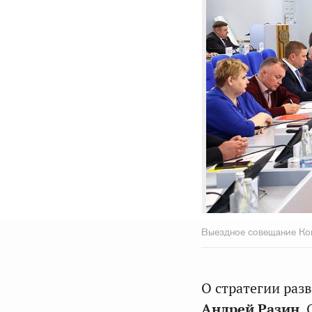
Выездное совещание Ко
О стратегии раз
Андрей Разин
.