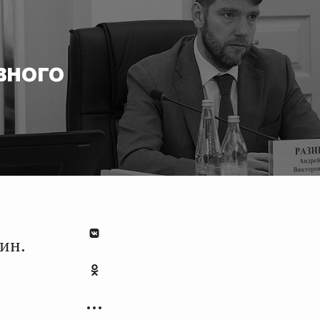
вного
ин.