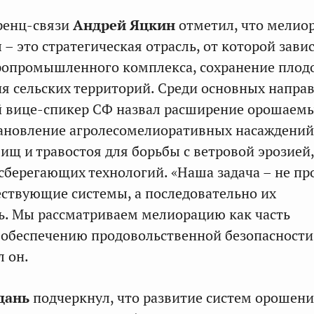
ренц-связи
Андрей Яцкин
отметил, что мелио
– это стратегическая отрасль, от которой зави
гропромышленного комплекса, сохранение плод
ия сельских территорий. Среди основных напра
й вице-спикер СФ назвал расширение орошаем
ановление агролесомелиоративных насаждений
ищ и травостоя для борьбы с ветровой эрозией,
сберегающих технологий. «Наша задача – не пр
ствующие системы, а последовательно их
ь. Мы рассматриваем мелиорацию как часть
 обеспечению продовольственной безопасности
л он.
дань
подчеркнул, что развитие систем орошен