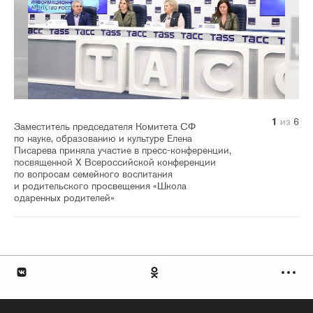
1
2
3
4
5
6
из
из
из
из
из
из
6
6
6
6
6
6
Заместитель председателя Комитета СФ
по науке, образованию и культуре Елена
Писарева приняла участие в пресс-конференции,
посвященной X Всероссийской конференции
по вопросам семейного воспитания
и родительского просвещения «Школа
одаренных родителей»