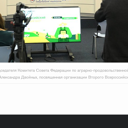
седателя Комитета Совета Федерации по аграрно-продовольственно
лександра Двойных, посвященная организации Второго Всероссийск