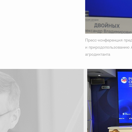
Пресс-конференция пред
и природопользованию 
агродиктанта