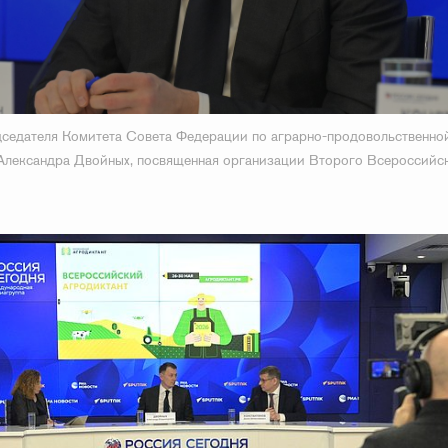
седателя Комитета Совета Федерации по аграрно-продовольственно
Александра Двойных, посвященная организации Второго Всероссийс