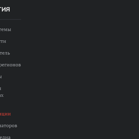
ТИЯ
 темы
сти
тель
регионов
ы
ы
ах
нции
наторов
едиа