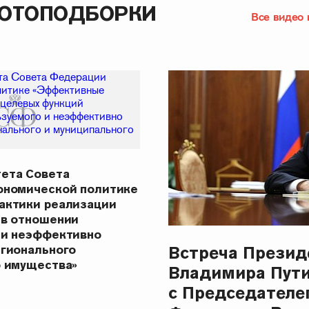
ФОТОПОДБОРКИ
Все видео 
ета Совета
ономической политике
актики реализации
 в отношении
 и неэффективно
Встреча Презид
егионального
о имущества»
Владимира Пут
с Председателе