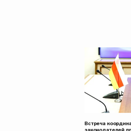
Встреча координ
законодателей п