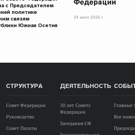
Федерации
ча с Председателем
шней политике
24 июля 2026 г.
ким связям
ублики Южная Осетия
СТРУКТУРА
ДЕЯТЕЛЬНОСТЬ
СОБЫ
Совет Федерации
30 лет Совету
Главные
Федерации
Руководство
Все ново
Заседания СФ
Совет Палаты
Председа
Законодательная