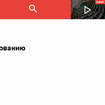
ЭФИР
зованию