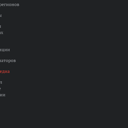
регионов
ы
ы
ах
нции
наторов
едиа
л
е
ции