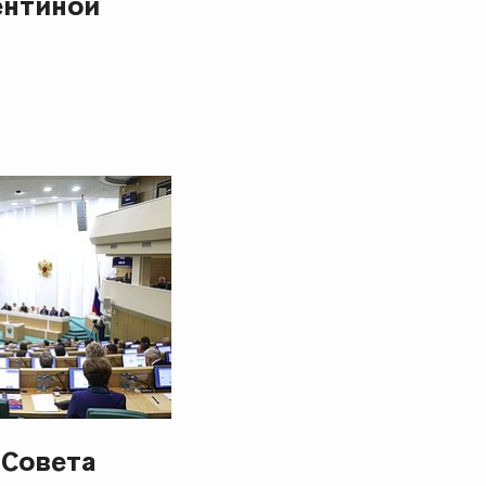
ентиной
 Совета