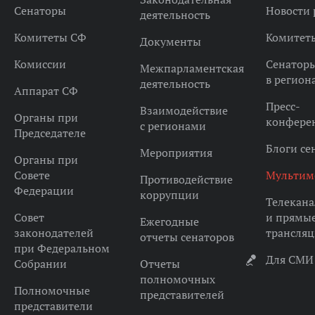
Сенаторы
Новости 
деятельность
Комитеты СФ
Комитет
Документы
Комиссии
Сенатор
Межпарламентская
в регион
деятельность
Аппарат СФ
Пресс-
Взаимодействие
Органы при
конфере
с регионами
Председателе
Блоги се
Мероприятия
Органы при
Совете
Мультим
Противодействие
Федерации
коррупции
Телекана
Совет
и прямы
Ежегодные
законодателей
трансля
отчеты сенаторов
при Федеральном
Для СМИ
Собрании
Отчеты
полномочных
Полномочные
представителей
представители