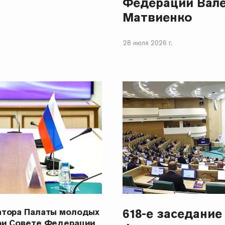
Федерации Вал
Матвиенко
28 июля 2026 г.
618-е заседание
атора Палаты молодых
ри Совете Федерации