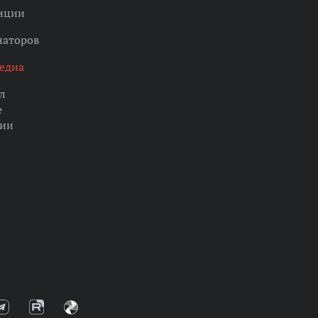
нции
наторов
едиа
л
е
ции