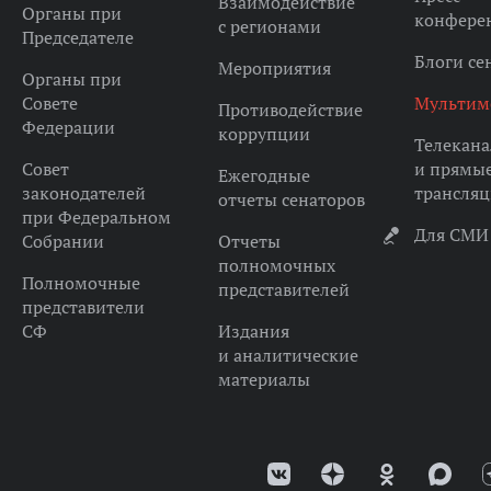
Взаимодействие
Органы при
конфере
с регионами
Председателе
Блоги се
Мероприятия
Органы при
Совете
Мультим
Противодействие
Федерации
коррупции
Телекана
Совет
и прямы
Ежегодные
законодателей
трансля
отчеты сенаторов
при Федеральном
Для СМИ
Собрании
Отчеты
полномочных
Полномочные
представителей
представители
СФ
Издания
и аналитические
материалы