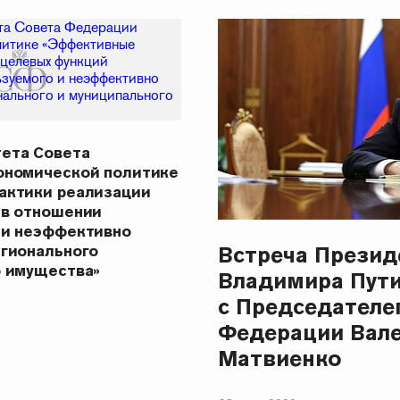
ета Совета
ономической политике
актики реализации
 в отношении
 и неэффективно
Встреча Презид
егионального
о имущества»
Владимира Пут
с Председателе
Федерации Вал
Матвиенко