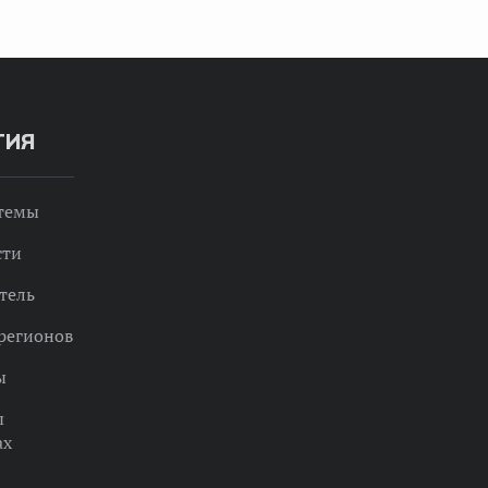
ТИЯ
 темы
сти
тель
регионов
ы
ы
ах