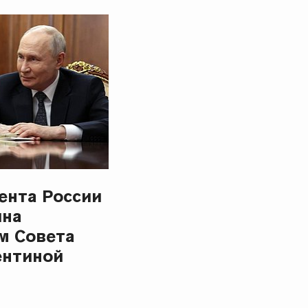
ента России
ина
м Совета
ентиной