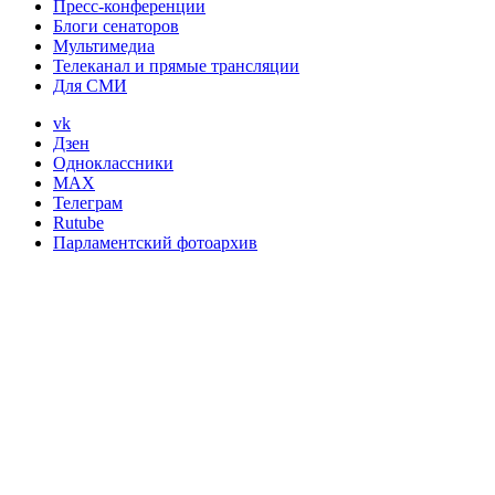
Пресс-конференции
Блоги сенаторов
Мультимедиа
Телеканал и прямые трансляции
Для СМИ
vk
Дзен
Одноклассники
MAX
Телеграм
Rutube
Парламентский фотоархив
Справочная:
+7 495 629-70-09
Адрес:
103426, г. Москва,
ул. Большая Дмитровка, д. 26
Совет Федерации Федерального Собрания Российской
Федерации
Все материалы сайта доступны по лицензии:
Creative Commons Attribution 4.0 International