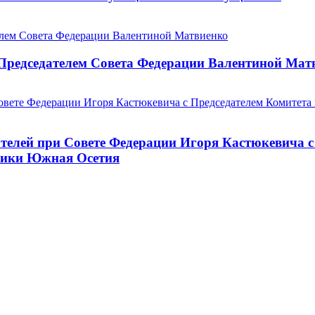
 Председателем Совета Федерации Валентиной Мат
телей при Совете Федерации Игоря Кастюкевича с
лики Южная Осетия