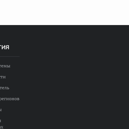
ТИЯ
 темы
сти
тель
регионов
ы
ы
ах