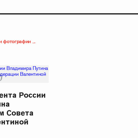
и фотографии
ента России
ина
м Совета
ентиной