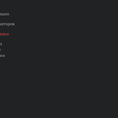
нции
наторов
едиа
л
е
ции