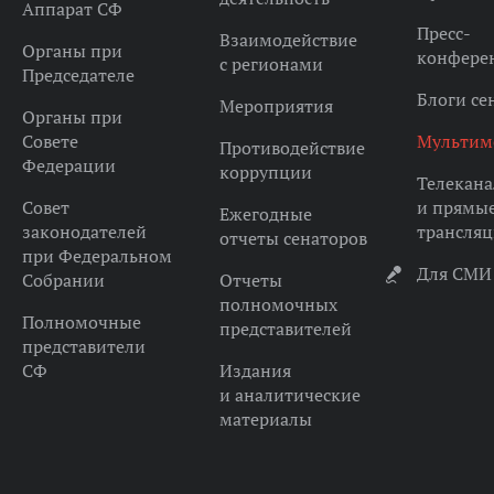
Аппарат СФ
Пресс-
Взаимодействие
Органы при
конфере
с регионами
Председателе
Блоги се
Мероприятия
Органы при
Совете
Мультим
Противодействие
Федерации
коррупции
Телекана
Совет
и прямы
Ежегодные
законодателей
трансля
отчеты сенаторов
при Федеральном
Для СМИ
Собрании
Отчеты
полномочных
Полномочные
представителей
представители
СФ
Издания
и аналитические
материалы