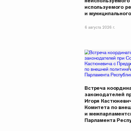
неиспользуемого
используемого р
и муниципальног
6 августа 2026 г.
Встреча координ
законодателей п
Игоря Кастюкеви
Комитета по вне
и межпарламентс
Парламента Респ