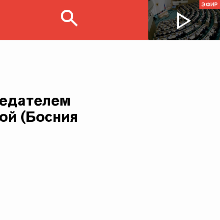
ЭФИР
седателем
ой (Босния