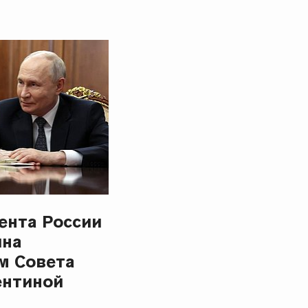
ента России
ина
м Совета
ентиной