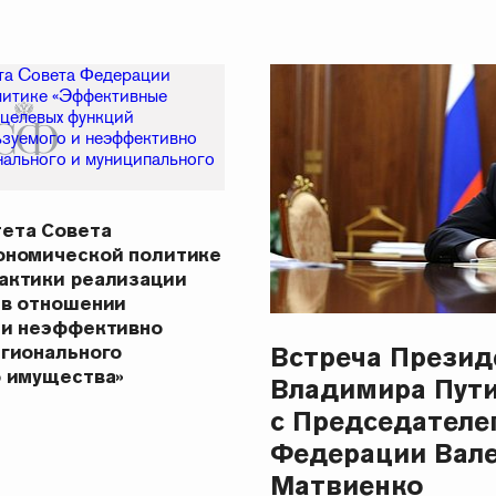
ета Совета
ономической политике
актики реализации
 в отношении
 и неэффективно
Встреча Презид
егионального
о имущества»
Владимира Пут
с Председателе
Федерации Вал
Матвиенко