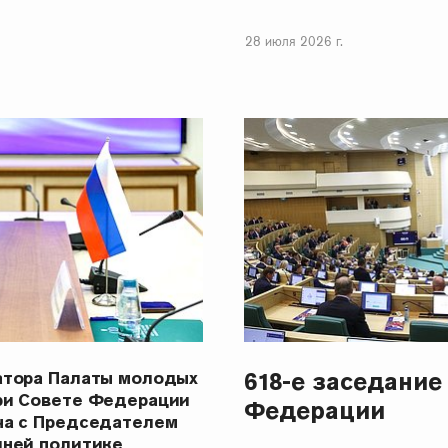
28 июля 2026 г.
618-е заседание
атора Палаты молодых
ри Совете Федерации
Федерации
ча с Председателем
шней политике