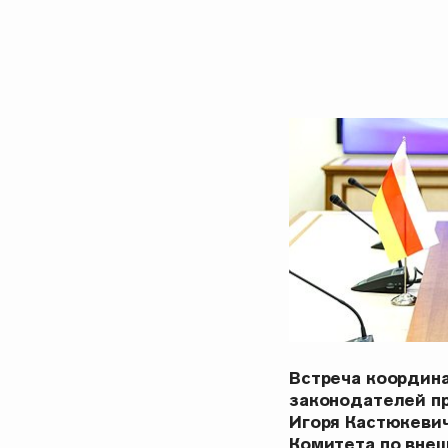
Встреча координ
законодателей п
Игоря Кастюкеви
Комитета по вне