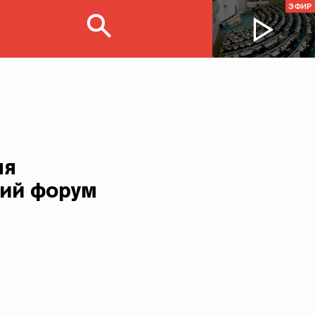
ЭФИР
ля
кий форум