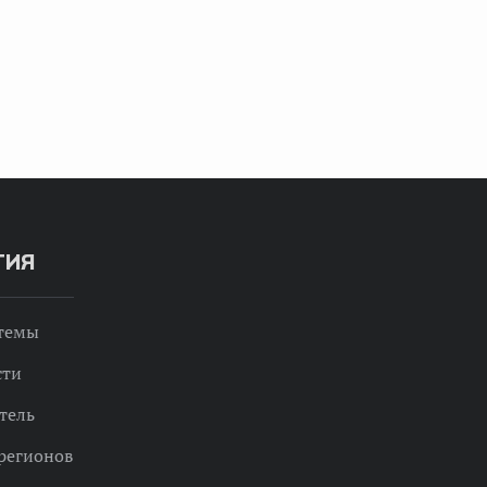
ТИЯ
 темы
сти
тель
регионов