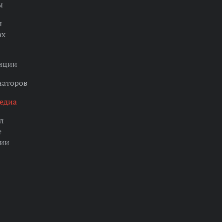
ы
ы
ах
нции
наторов
едиа
л
е
ции