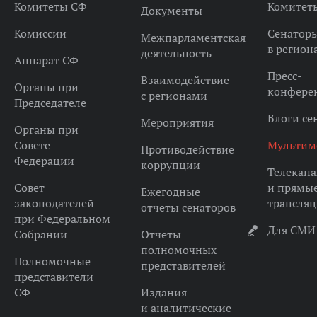
Комитеты СФ
Комитет
Документы
Комиссии
Сенатор
Межпарламентская
в регион
деятельность
Аппарат СФ
Пресс-
Взаимодействие
Органы при
конфере
с регионами
Председателе
Блоги се
Мероприятия
Органы при
Совете
Мультим
Противодействие
Федерации
коррупции
Телекана
Совет
и прямы
Ежегодные
законодателей
трансля
отчеты сенаторов
при Федеральном
Для СМИ
Собрании
Отчеты
полномочных
Полномочные
представителей
представители
СФ
Издания
и аналитические