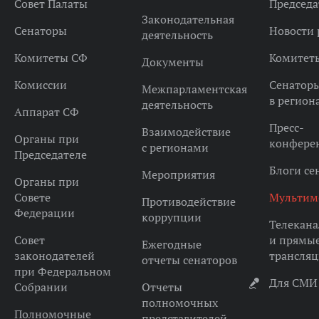
Совет Палаты
Председа
Законодательная
Сенаторы
Новости 
деятельность
Комитеты СФ
Комитет
Документы
Комиссии
Сенатор
Межпарламентская
в регион
деятельность
Аппарат СФ
Пресс-
Взаимодействие
Органы при
конфере
с регионами
Председателе
Блоги се
Мероприятия
Органы при
Совете
Мультим
Противодействие
Федерации
коррупции
Телекана
Совет
и прямы
Ежегодные
законодателей
трансля
отчеты сенаторов
при Федеральном
Для СМИ
Собрании
Отчеты
полномочных
Полномочные
представителей