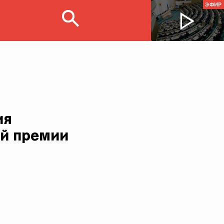
ЭФИР
ия
ой премии