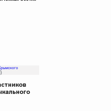
астников
ыкального