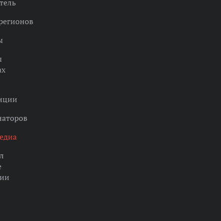
тель
регионов
ы
ы
ах
нции
наторов
едиа
л
е
ции