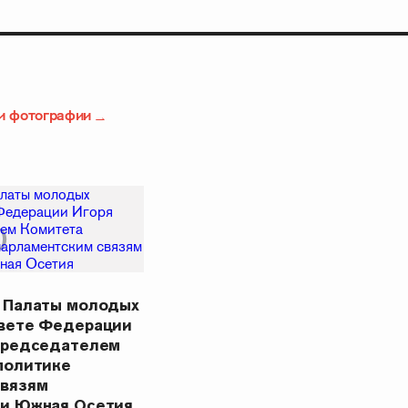
и фотографии
 Палаты молодых
овете Федерации
Председателем
политике
связям
ки Южная Осетия