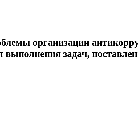
блемы организации антикорр
ля выполнения задач, поставл