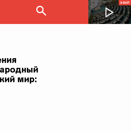
ЭФИР
ения
народный
кий мир: