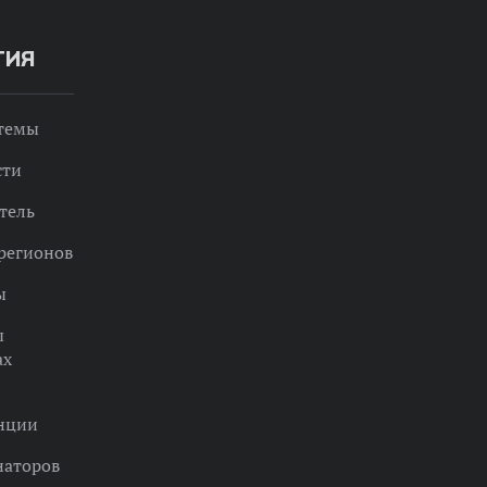
ТИЯ
 темы
сти
тель
регионов
ы
ы
ах
нции
наторов