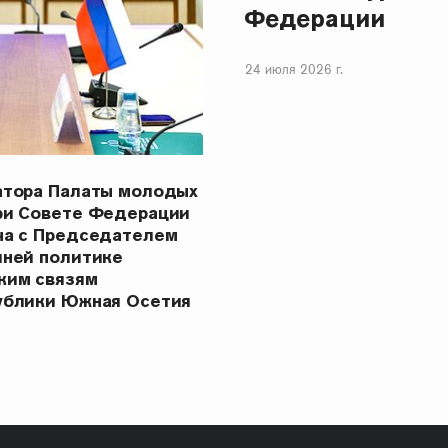
Федерации
24 июля 2026 г.
атора Палаты молодых
ри Совете Федерации
ча с Председателем
шней политике
ким связям
ублики Южная Осетия