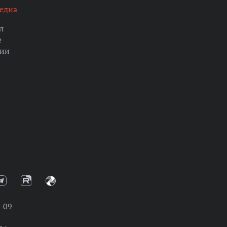
едиа
л
е
ции
-09