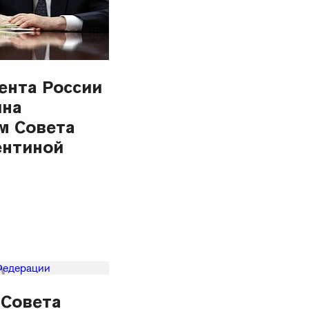
ента России
ина
м Совета
ентиной
 Совета