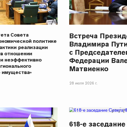
Встреча Презид
ета Совета
ономической политике
Владимира Пут
актики реализации
с Председателе
 в отношении
Федерации Вал
 и неэффективно
егионального
Матвиенко
о имущества»
28 июля 2026 г.
618-е заседание