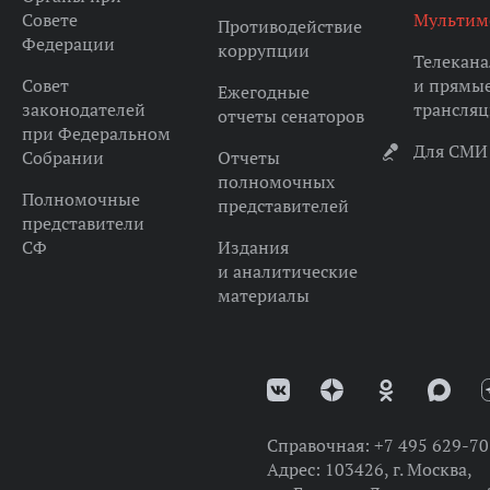
Совете
Мультим
Противодействие
Федерации
коррупции
Телекана
Совет
и прямы
Ежегодные
законодателей
трансля
отчеты сенаторов
при Федеральном
Для СМИ
Собрании
Отчеты
полномочных
Полномочные
представителей
представители
СФ
Издания
и аналитические
материалы
Справочная:
+7 495 629-70
Адрес:
103426, г. Москва,