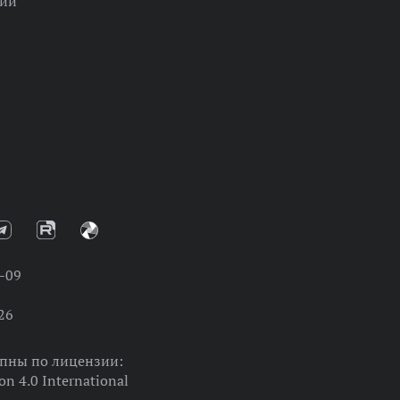
ции
-09
26
упны по лицензии:
on 4.0 International