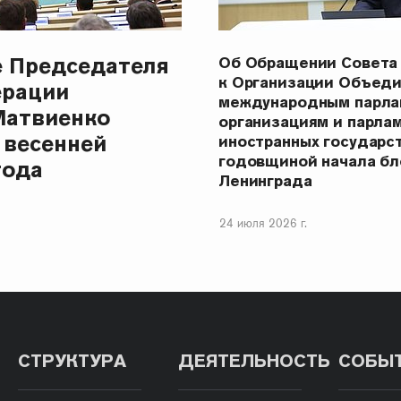
е Председателя
Об Обращении Совета
к Организации Объеди
ерации
международным парла
Матвиенко
организациям и парла
 весенней
иностранных государст
годовщиной начала бл
года
Ленинграда
24 июля 2026 г.
СТРУКТУРА
ДЕЯТЕЛЬНОСТЬ
СОБЫ