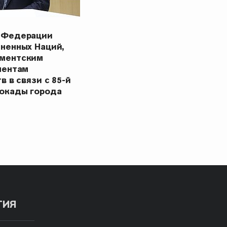
 Федерации
ненных Наций,
ментским
ментам
в в связи с 85-й
окады города
ТИЯ