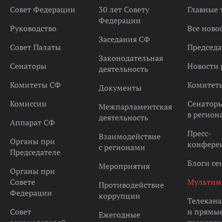
Совет Федерации
30 лет Совету
Главные
Федерации
Руководство
Все ново
Заседания СФ
Совет Палаты
Председа
Законодательная
Сенаторы
Новости 
деятельность
Комитеты СФ
Комитет
Документы
Комиссии
Сенатор
Межпарламентская
в регион
деятельность
Аппарат СФ
Пресс-
Взаимодействие
Органы при
конфере
с регионами
Председателе
Блоги се
Мероприятия
Органы при
Совете
Мультим
Противодействие
Федерации
коррупции
Телекана
Совет
и прямы
Ежегодные