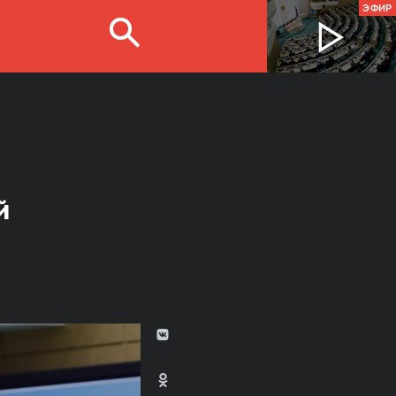
ЭФИР
й