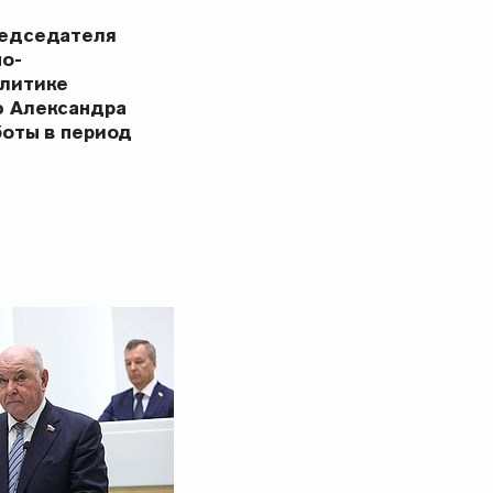
редседателя
но-
олитике
ю Александра
боты в период