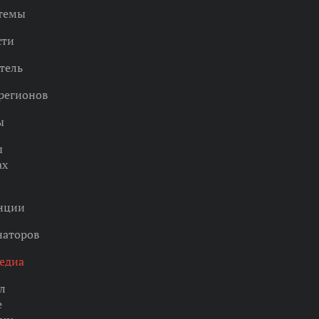
 темы
сти
тель
регионов
ы
ы
ах
нции
наторов
едиа
л
е