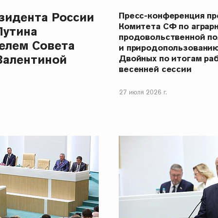
зидента России
Пресс-конференция п
Комитета СФ по аграр
Путина
продовольственной п
елем Совета
и природопользовани
Валентиной
Двойных по итогам ра
весенней сессии
27 июля 2026 г.