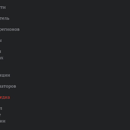
сти
тель
регионов
ы
ы
ах
нции
наторов
едиа
л
е
ции