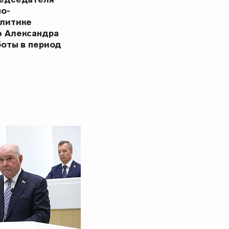
но-
олитике
ю Александра
боты в период