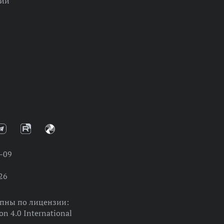
ции
-09
26
упны по лицензии:
on 4.0 International