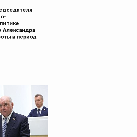
редседателя
но-
олитике
ю Александра
боты в период