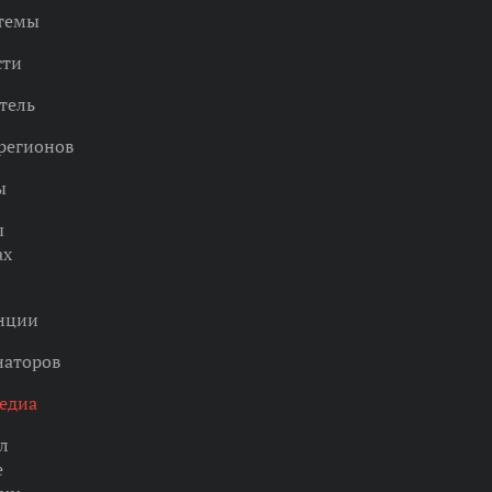
 темы
сти
тель
регионов
ы
ы
ах
нции
наторов
едиа
л
е