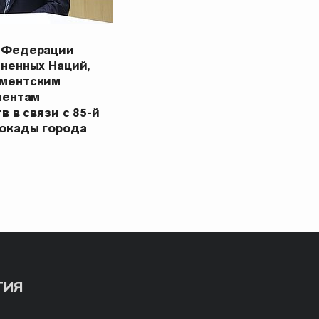
 Федерации
ненных Наций,
ментским
ментам
в в связи с 85-й
окады города
ТИЯ