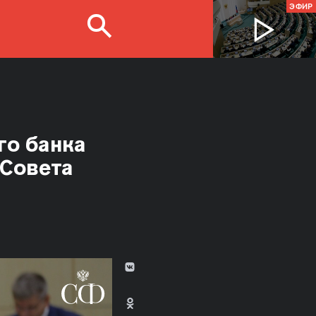
ЭФИР
го банка
 Совета