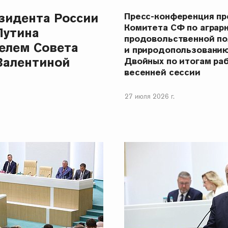
зидента России
Пресс-конференция п
Комитета СФ по аграр
Путина
продовольственной п
елем Совета
и природопользовани
Валентиной
Двойных по итогам ра
весенней сессии
27 июля 2026 г.