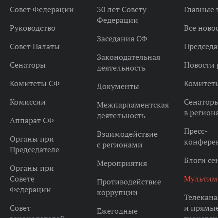
Совет Федерации
30 лет Совету
Главные
Федерации
Руководство
Все ново
Заседания СФ
Совет Палаты
Председа
Законодательная
Сенаторы
Новости 
деятельность
Комитеты СФ
Комитет
Документы
Комиссии
Сенатор
Межпарламентская
в регион
деятельность
Аппарат СФ
Пресс-
Взаимодействие
Органы при
конфере
с регионами
Председателе
Блоги се
Мероприятия
Органы при
Совете
Мультим
Противодействие
Федерации
коррупции
Телекана
Совет
и прямы
Ежегодные