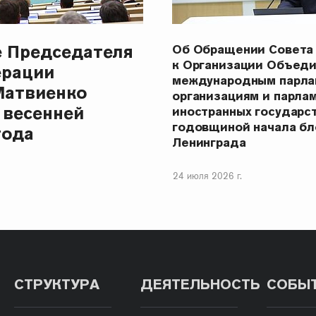
е Председателя
Об Обращении Совета
к Организации Объеди
ерации
международным парла
Матвиенко
организациям и парла
 весенней
иностранных государст
годовщиной начала бл
года
Ленинграда
24 июля 2026 г.
СТРУКТУРА
ДЕЯТЕЛЬНОСТЬ
СОБЫ