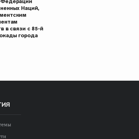
 Федерации
ненных Наций,
ментским
ментам
в в связи с 85-й
окады города
ТИЯ
 темы
сти