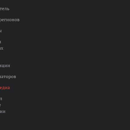
тель
регионов
ы
ы
ах
нции
наторов
едиа
л
е
ции