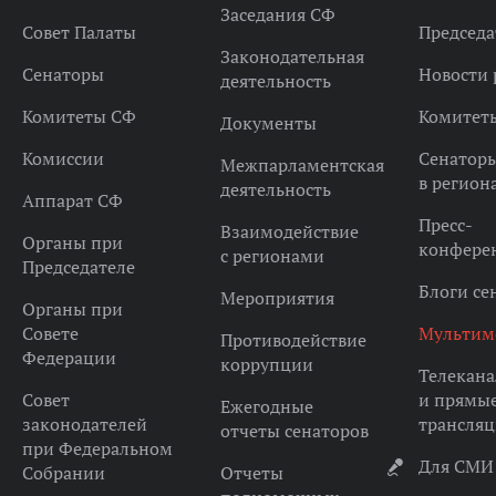
Заседания СФ
Совет Палаты
Председа
Законодательная
Сенаторы
Новости 
деятельность
Комитеты СФ
Комитет
Документы
Комиссии
Сенатор
Межпарламентская
в регион
деятельность
Аппарат СФ
Пресс-
Взаимодействие
Органы при
конфере
с регионами
Председателе
Блоги се
Мероприятия
Органы при
Совете
Мультим
Противодействие
Федерации
коррупции
Телекана
Совет
и прямы
Ежегодные
законодателей
трансля
отчеты сенаторов
при Федеральном
Для СМИ
Собрании
Отчеты