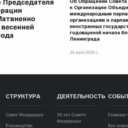
е Председателя
Об Обращении Совета
к Организации Объеди
ерации
международным парла
Матвиенко
организациям и парла
 весенней
иностранных государст
годовщиной начала бл
года
Ленинграда
24 июля 2026 г.
СТРУКТУРА
ДЕЯТЕЛЬНОСТЬ
СОБЫ
Совет Федерации
30 лет Совету
Главные
Федерации
Руководство
Все ново