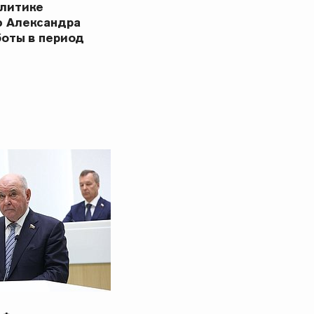
олитике
ю Александра
боты в период