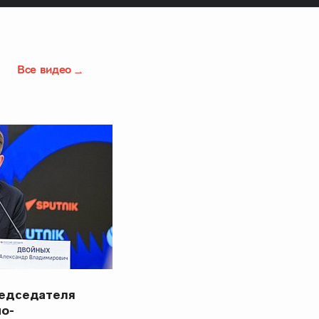
Все видео
редседателя
но-