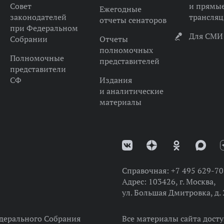
Совет
и прямы
Ежегодные
законодателей
трансля
отчеты сенаторов
при Федеральном
Для СМИ
Собрании
Отчеты
полномочных
Полномочные
представителей
представители
СФ
Издания
и аналитические
материалы
Справочная:
+7 495 629-70
Адрес:
103426, г. Москва,
ул. Большая Дмитровка, д. 
дерального Собрания
Все материалы сайта дост