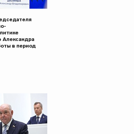
редседателя
но-
олитике
ю Александра
боты в период