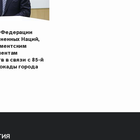
 Федерации
ненных Наций,
ментским
ментам
в в связи с 85-й
окады города
ТИЯ