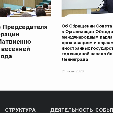
е Председателя
Об Обращении Совета
к Организации Объеди
ерации
международным парла
Матвиенко
организациям и парла
 весенней
иностранных государст
годовщиной начала бл
года
Ленинграда
24 июля 2026 г.
СТРУКТУРА
ДЕЯТЕЛЬНОСТЬ
СОБЫ