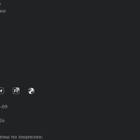
е
ции
-09
26
упны по лицензии: