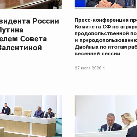
зидента России
Пресс-конференция п
Комитета СФ по аграр
Путина
продовольственной п
елем Совета
и природопользовани
Валентиной
Двойных по итогам ра
весенней сессии
27 июля 2026 г.