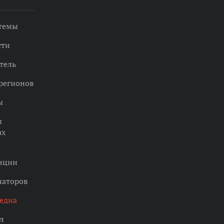
 темы
сти
тель
регионов
ы
ы
ах
нции
наторов
едиа
л