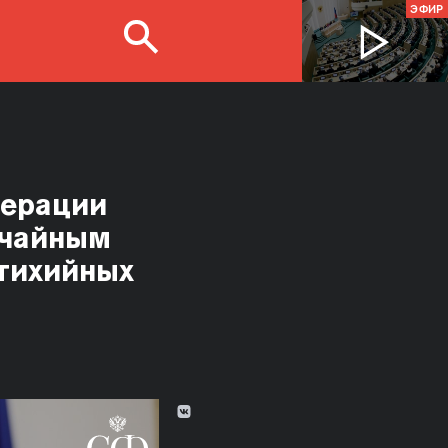
ЭФИР
дерации
ычайным
тихийных