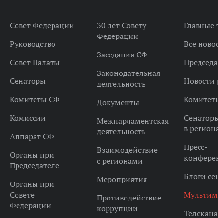
Совет Федерации
30 лет Совету
Главные
Федерации
Руководство
Все ново
Заседания СФ
Совет Палаты
Председа
Законодательная
Сенаторы
Новости 
деятельность
Комитеты СФ
Комитет
Документы
Комиссии
Сенатор
Межпарламентская
в регион
деятельность
Аппарат СФ
Пресс-
Взаимодействие
Органы при
конфере
с регионами
Председателе
Блоги се
Мероприятия
Органы при
Совете
Мультим
Противодействие
Федерации
коррупции
Телекана