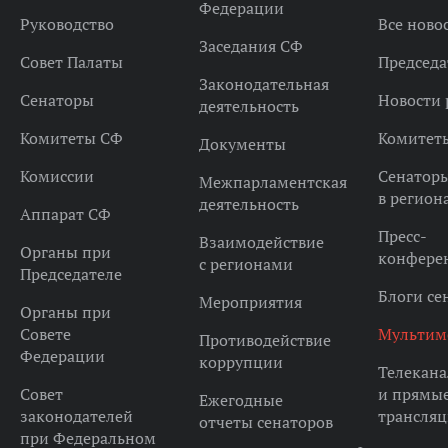
Федерации
Руководство
Все ново
Заседания СФ
Совет Палаты
Председа
Законодательная
Сенаторы
Новости 
деятельность
Комитеты СФ
Комитет
Документы
Комиссии
Сенатор
Межпарламентская
в регион
деятельность
Аппарат СФ
Пресс-
Взаимодействие
Органы при
конфере
с регионами
Председателе
Блоги се
Мероприятия
Органы при
Совете
Мультим
Противодействие
Федерации
коррупции
Телекана
Совет
и прямы
Ежегодные
законодателей
трансля
отчеты сенаторов
при Федеральном