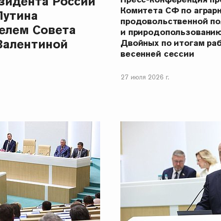
зидента России
Комитета СФ по аграр
Путина
продовольственной п
елем Совета
и природопользовани
Валентиной
Двойных по итогам ра
весенней сессии
27 июля 2026 г.