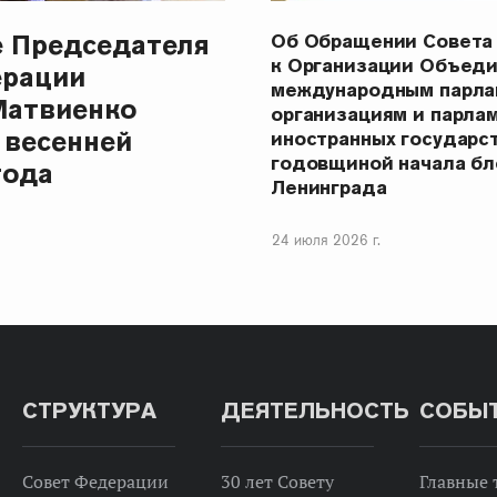
е Председателя
Об Обращении Совета
к Организации Объеди
ерации
международным парла
Матвиенко
организациям и парла
 весенней
иностранных государст
годовщиной начала бл
года
Ленинграда
24 июля 2026 г.
СТРУКТУРА
ДЕЯТЕЛЬНОСТЬ
СОБЫ
Совет Федерации
30 лет Совету
Главные