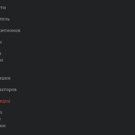
сти
тель
регионов
ы
ы
ах
нции
наторов
едиа
л
е
ции