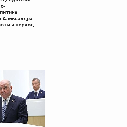
но-
олитике
ю Александра
боты в период