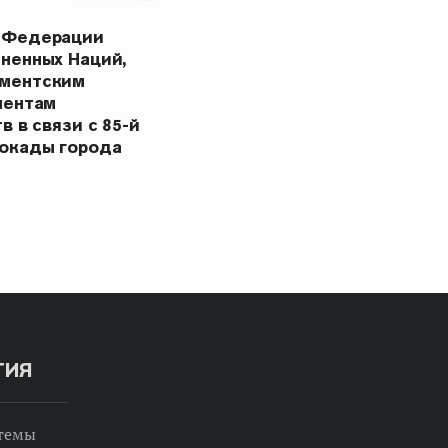
 Федерации
ненных Наций,
ментским
ментам
в в связи с 85-й
окады города
ТИЯ
 темы