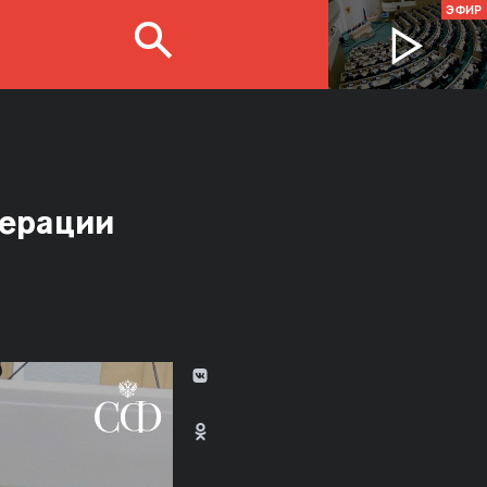
ЭФИР
дерации