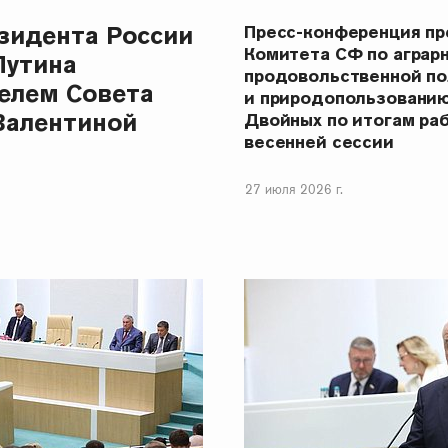
зидента России
Пресс-конференция п
Комитета СФ по аграр
Путина
продовольственной п
елем Совета
и природопользовани
Валентиной
Двойных по итогам ра
весенней сессии
27 июля 2026 г.