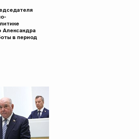
редседателя
но-
олитике
ю Александра
боты в период