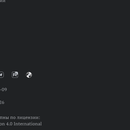
ции
-09
26
упны по лицензии:
on 4.0 International