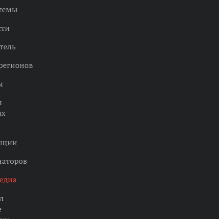
 темы
сти
тель
регионов
ы
ы
ах
нции
наторов
едиа
л
е