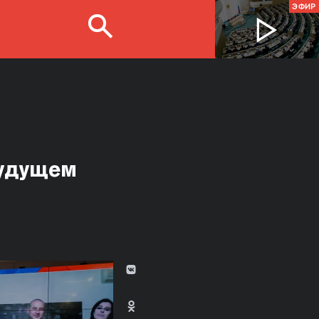
ЭФИР
будущем