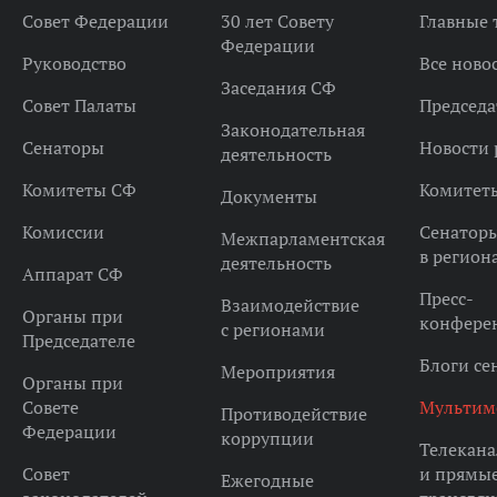
Совет Федерации
30 лет Совету
Главные
Федерации
Руководство
Все ново
Заседания СФ
Совет Палаты
Председа
Законодательная
Сенаторы
Новости 
деятельность
Комитеты СФ
Комитет
Документы
Комиссии
Сенатор
Межпарламентская
в регион
деятельность
Аппарат СФ
Пресс-
Взаимодействие
Органы при
конфере
с регионами
Председателе
Блоги се
Мероприятия
Органы при
Совете
Мультим
Противодействие
Федерации
коррупции
Телекана
Совет
и прямы
Ежегодные