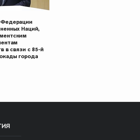
 Федерации
ненных Наций,
ментским
ментам
в в связи с 85-й
окады города
ТИЯ