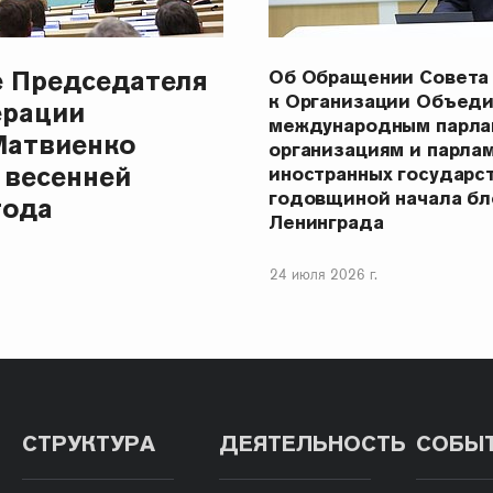
е Председателя
Об Обращении Совета
к Организации Объеди
ерации
международным парла
Матвиенко
организациям и парла
 весенней
иностранных государст
годовщиной начала бл
года
Ленинграда
24 июля 2026 г.
СТРУКТУРА
ДЕЯТЕЛЬНОСТЬ
СОБЫ