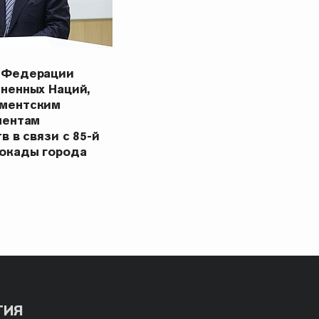
 Федерации
ненных Наций,
ментским
ментам
в в связи с 85-й
окады города
ТИЯ