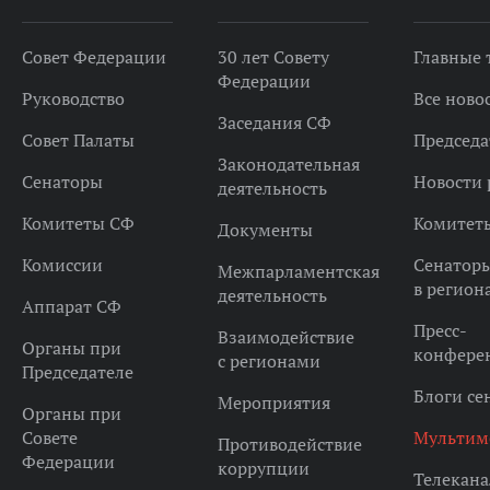
Совет Федерации
30 лет Совету
Главные
Федерации
Руководство
Все ново
Заседания СФ
Совет Палаты
Председа
Законодательная
Сенаторы
Новости 
деятельность
Комитеты СФ
Комитет
Документы
Комиссии
Сенатор
Межпарламентская
в регион
деятельность
Аппарат СФ
Пресс-
Взаимодействие
Органы при
конфере
с регионами
Председателе
Блоги се
Мероприятия
Органы при
Совете
Мультим
Противодействие
Федерации
коррупции
Телекана