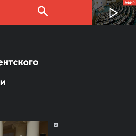
ЭФИР
ентского
ти