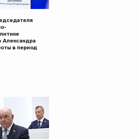
редседателя
но-
олитике
ю Александра
боты в период