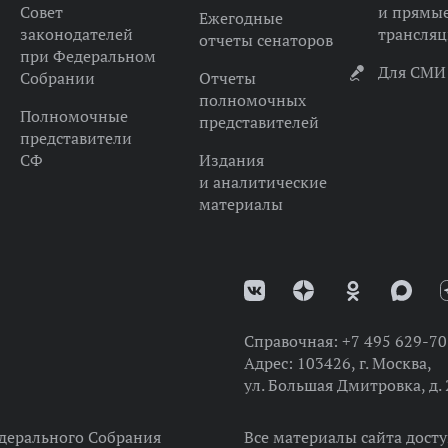
Совет
и прямы
Ежегодные
законодателей
трансля
отчеты сенаторов
при Федеральном
Для СМИ
Собрании
Отчеты
полномочных
Полномочные
представителей
представители
СФ
Издания
и аналитические
материалы
Справочная:
+7 495 629-70
Адрес:
103426, г. Москва,
ул. Большая Дмитровка, д. 
дерального Собрания
Все материалы сайта дост