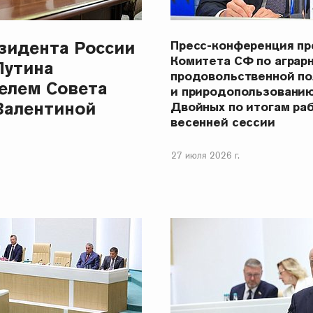
зидента России
Пресс-конференция п
Комитета СФ по аграр
Путина
продовольственной п
елем Совета
и природопользовани
Валентиной
Двойных по итогам ра
весенней сессии
27 июля 2026 г.