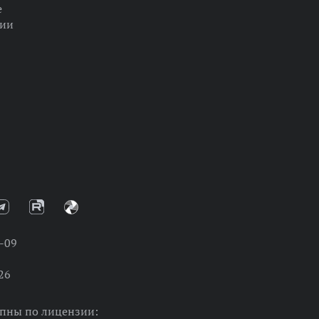
е
ции
-09
26
упны по лицензии: