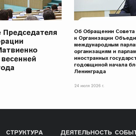
е Председателя
Об Обращении Совета
к Организации Объеди
ерации
международным парла
Матвиенко
организациям и парла
 весенней
иностранных государст
годовщиной начала бл
года
Ленинграда
24 июля 2026 г.
СТРУКТУРА
ДЕЯТЕЛЬНОСТЬ
СОБЫ