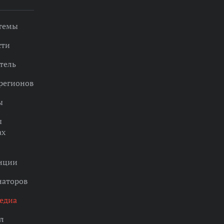
 темы
сти
тель
регионов
ы
ы
ах
нции
наторов
едиа
л