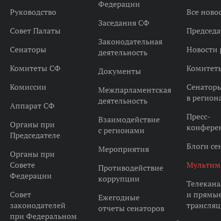
Федерации
Руководство
Все ново
Заседания СФ
Совет Палаты
Председа
Законодательная
Сенаторы
Новости 
деятельность
Комитеты СФ
Комитет
Документы
Комиссии
Сенатор
Межпарламентская
в регион
деятельность
Аппарат СФ
Пресс-
Взаимодействие
Органы при
конфере
с регионами
Председателе
Блоги се
Мероприятия
Органы при
Совете
Мультим
Противодействие
Федерации
коррупции
Телекана
Совет
и прямы
Ежегодные
законодателей
трансля
отчеты сенаторов
при Федеральном