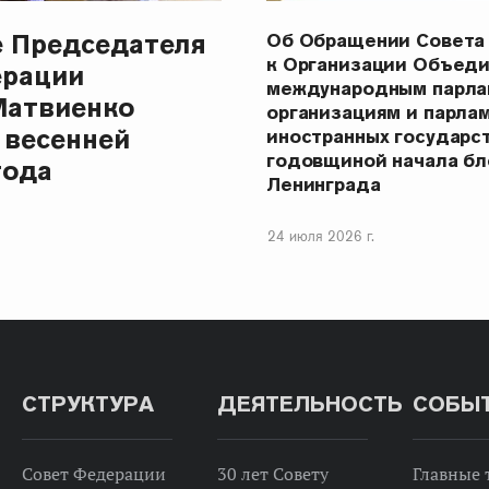
е Председателя
Об Обращении Совета
к Организации Объеди
ерации
международным парла
Матвиенко
организациям и парла
 весенней
иностранных государст
годовщиной начала бл
года
Ленинграда
24 июля 2026 г.
СТРУКТУРА
ДЕЯТЕЛЬНОСТЬ
СОБЫ
Совет Федерации
30 лет Совету
Главные