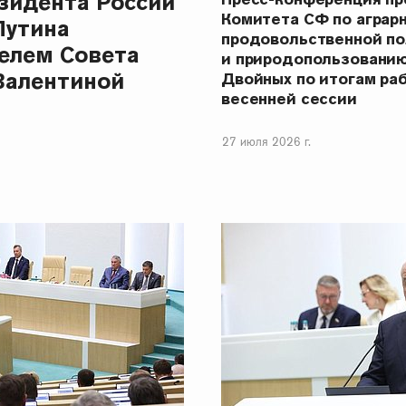
зидента России
Комитета СФ по аграр
Путина
продовольственной п
елем Совета
и природопользовани
Валентиной
Двойных по итогам ра
весенней сессии
27 июля 2026 г.