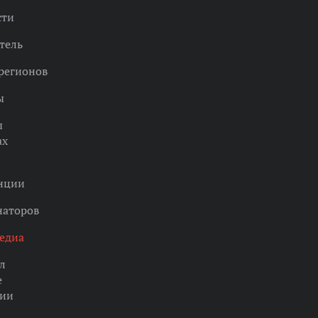
сти
тель
регионов
ы
ы
ах
нции
наторов
едиа
л
е
ции