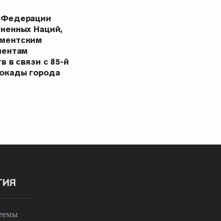
 Федерации
ненных Наций,
ментским
ментам
в в связи с 85-й
окады города
ТИЯ
 темы