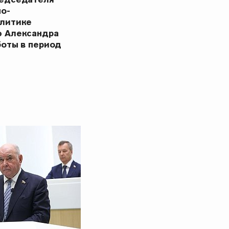
но-
олитике
ю Александра
боты в период