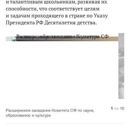
и талантливым школьникам, развивая их
способности, что соответствует целям
и задачам проходящего в стране по Указу
Президента РФ Десятилетия детства.
10
1
2
3
4
5
6
7
8
9
из
из
из
из
из
из
из
из
из
из
10
10
10
10
10
10
10
10
10
10
Расширенное заседание Комитета СФ по науке,
образованию и культуре