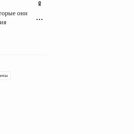
оторые они
вия
ансы