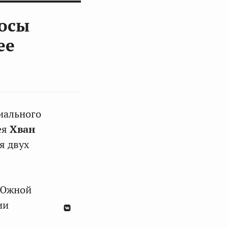
росы
ее
циального
ея
Хван
я двух
 Южной
ии