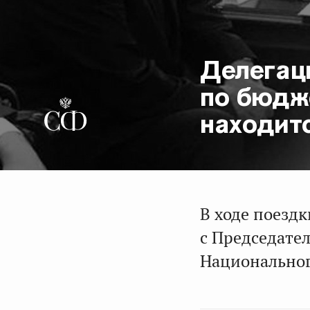
Делегац
по бюдж
находитс
В ходе поездк
с Председате
Национальног