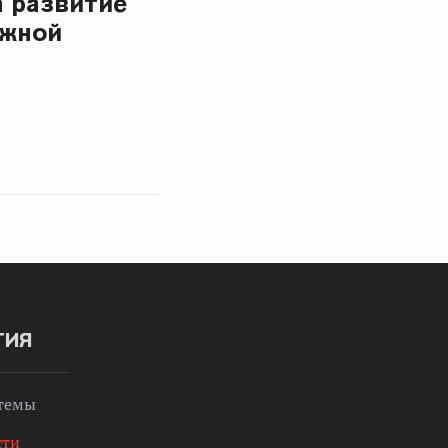
а развитие
Южной
ТИЯ
 темы
сти