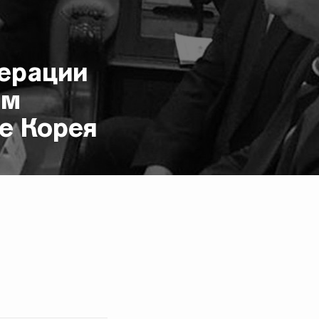
ерации
ам
е Корея