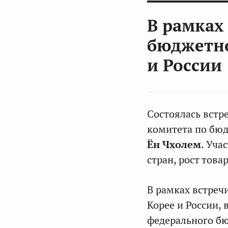
В рамках
бюджетно
и России
Состоялась встр
комитета по бю
Ён
Чхолем
. Уча
стран, рост тов
В рамках встреч
Корее и России, 
федерального бю