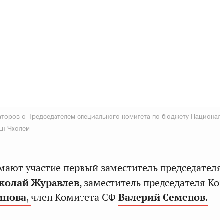
аторов с Председателем специального комитета по бюджету Национа
Ён Чхолем
мают участие первый заместитель председател
колай Журавлев
,
заместитель председателя К
инова
,
член Комитета СФ
Валерий Семенов
.