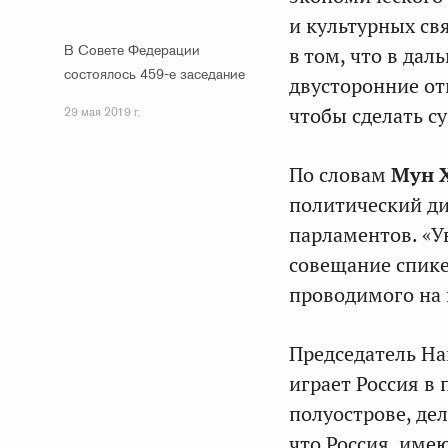
и культурных св
В Совете Федерации
в том, что в да
состоялось 459-е заседание
двусторонние от
чтобы сделать с
29 мая 2019 г.
По словам
Мун 
политический ди
парламентов. «У
совещание спике
проводимого на 
Председатель На
играет Россия в
полуострове, де
что Россия, име