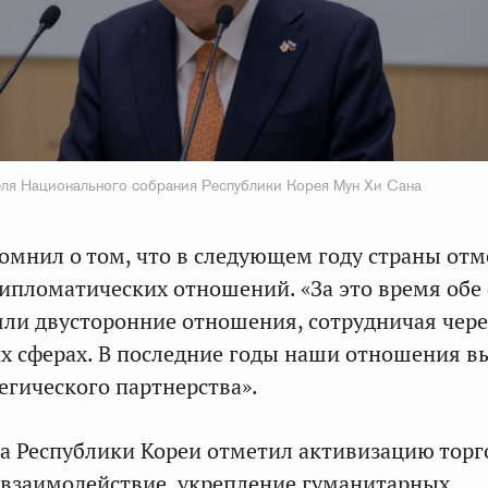
ля Национального собрания Республики Корея Мун Хи Сана
омнил о том, что в следующем году страны отм
ипломатических отношений. «За это время обе
ли двусторонние отношения, сотрудничая чере
х сферах. В последние годы наши отношения 
егического партнерства».
а Республики Кореи отметил активизацию торг
взаимодействие, укрепление гуманитарных