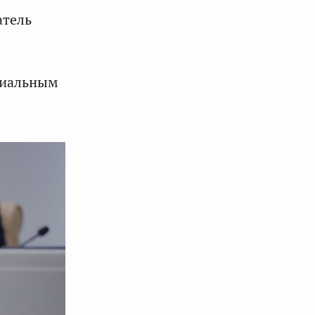
атель
циальным