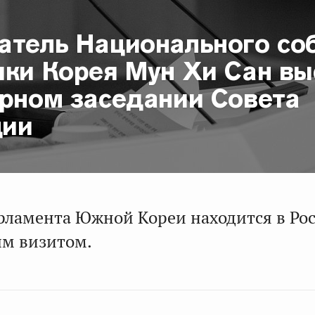
атель Национального со
ики Корея Мун Хи Сан вы
арном заседании Совета
ции
рламента Южной Кореи находится в Ро
м визитом.