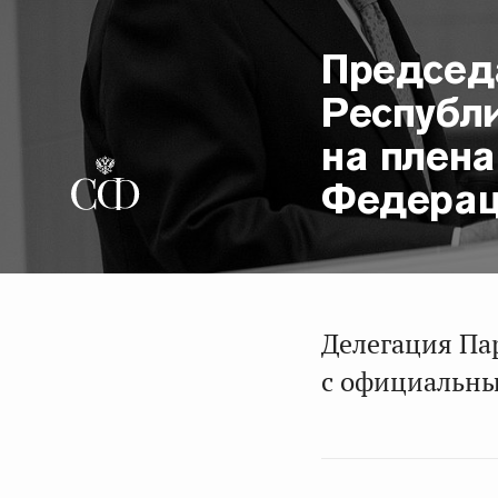
Председ
Республ
на плен
Федера
Делегация Па
с официальны