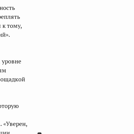
ность
реплять
 к тому,
ий».
а уровне
иям
площадкой
которую
 «Уверен,
ции,