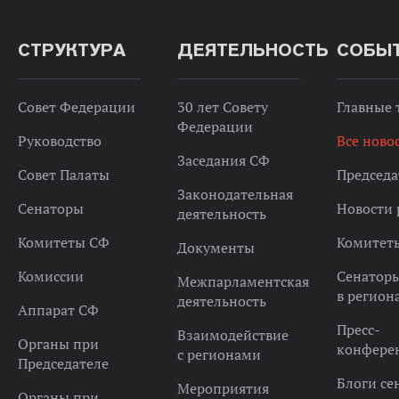
СТРУКТУРА
ДЕЯТЕЛЬНОСТЬ
СОБЫ
Совет Федерации
30 лет Совету
Главные
Федерации
Руководство
Все ново
Заседания СФ
Совет Палаты
Председа
Законодательная
Сенаторы
Новости 
деятельность
Комитеты СФ
Комитет
Документы
Комиссии
Сенатор
Межпарламентская
в регион
деятельность
Аппарат СФ
Пресс-
Взаимодействие
Органы при
конфере
с регионами
Председателе
Блоги се
Мероприятия
Органы при