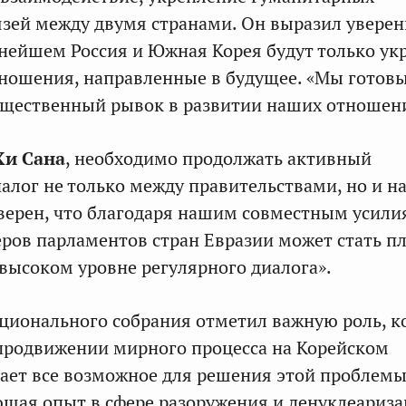
язей между двумя странами. Он выразил уверен
льнейшем Россия и Южная Корея будут только ук
ношения, направленные в будущее. «Мы готовы
ущественный рывок в развитии наших отношен
Хи Сана
, необходимо продолжать активный
алог не только между правительствами, но и н
верен, что благодаря нашим совместным усил
ров парламентов стран Евразии может стать 
высоком уровне регулярного диалога».
ционального собрания отметил важную роль, 
 продвижении мирного процесса на Корейском
лает все возможное для решения этой проблемы.
ющая опыт в сфере разоружения и денуклеариза