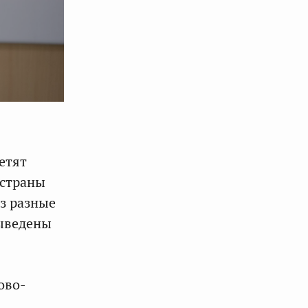
етят
 страны
з разные
выведены
ово-