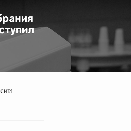
брания
ступил
ссии