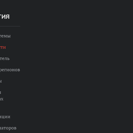
ТИЯ
 темы
сти
тель
регионов
ы
ы
ах
нции
наторов