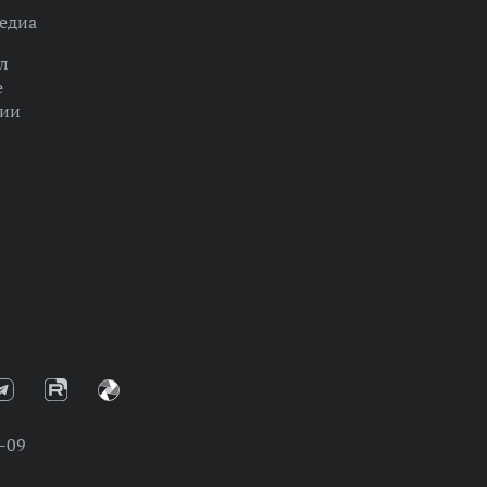
едиа
л
е
ции
-09