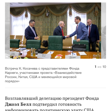
10
1
2
3
4
5
6
7
8
9
из
из
из
из
из
из
из
из
из
из
10
10
10
10
10
10
10
10
10
10
Встреча К. Косачева с представителями Фонда
Карнеги, участниками проекта «Взаимодействие
России, Китая, США и меняющийся мировой
порядок»
Возглавлявший делегацию президент Фонда
Джоэл Белл
подтвердил готовность
информировать политическую элиту США