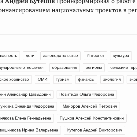
га
Андрей Кутепов
проинформировал о работе
финансированием национальных проектов в рег
пасность
дети
законодательство
Интернет
культура
ународные отношения
образование
регионы
сельские тер
ское хозяйство
СМИ
туризм
финансы
экология
эко
кин Александр Давыдович
Ковитиди Ольга Федоровна
ункина Зинаида Федоровна
Майоров Алексей Петрович
някова Елена Геннадьевна
Пушков Алексей Константинович
вишникова Ирина Валерьевна
Кутепов Андрей Викторович