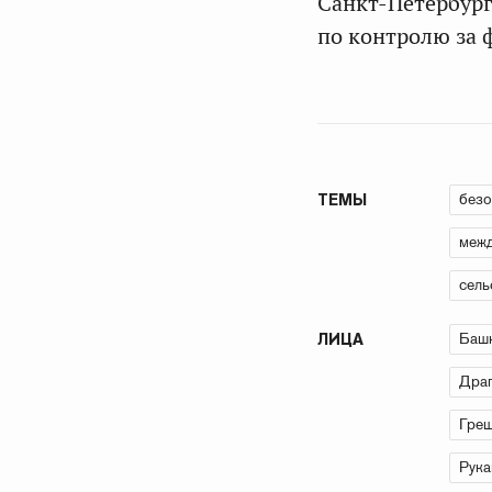
Санкт-Петербур
по контролю за 
безо
ТЕМЫ
межд
сель
Баш
ЛИЦА
Драг
Греш
Рука