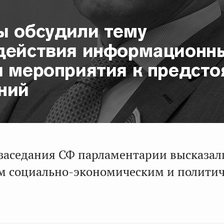
ы обсудили тему
действия информационн
и мероприятия к предст
ний
о заседания СФ парламентарии высказал
м социально-экономическим и полити