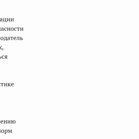
рации
пасности
нодатель
х,
ься
итике
лению
норм