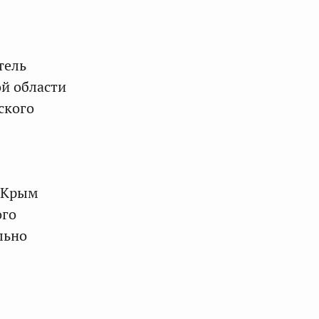
тель
ой области
ского
и Крым
ого
льно