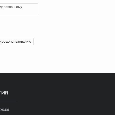
ударственному
риродопользованию
ТИЯ
 темы