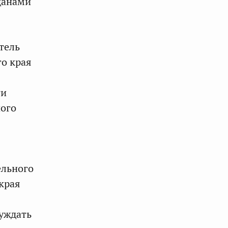
жданами
тель
го края
ти
ного
ельного
края
уждать