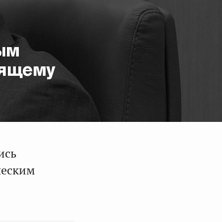
ым
оящему
ись
ческим