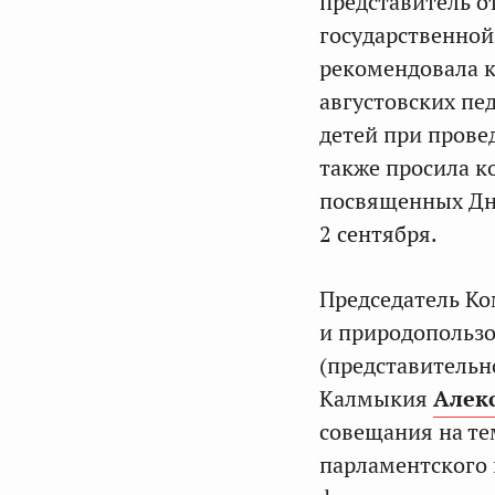
представитель о
государственной
рекомендовала к
августовских пе
детей при прове
также просила к
посвященных Дню
2 сентября.
Председатель Ко
и природопользо
(представительн
Калмыкия
Алек
совещания на т
парламентского 