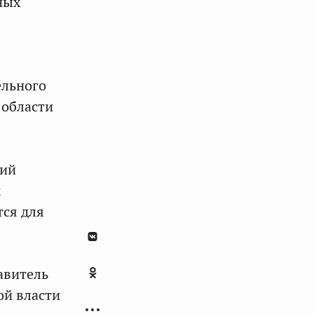
ных
ельного
 области
ний
м
тся для
авитель
ой власти