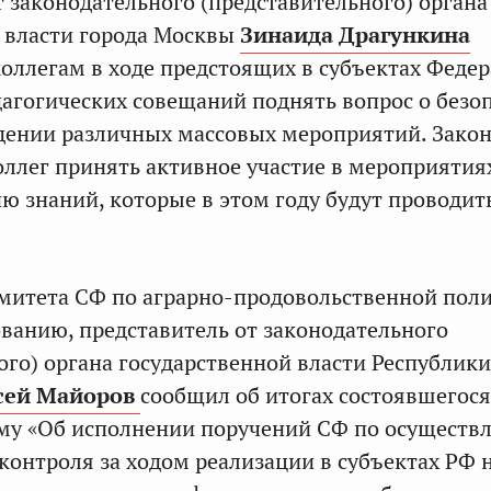
т законодательного (представительного) органа
 власти города Москвы
Зинаида Драгункина
оллегам в ходе предстоящих в субъектах Феде
дагогических совещаний поднять вопрос о безо
дении различных массовых мероприятий. Зако
оллег принять активное участие в мероприятия
 знаний, которые в этом году будут проводит
митета СФ по аграрно-продовольственной пол
ванию, представитель от законодательного
ого) органа государственной власти Республики
сей Майоров
сообщил об итогах состоявшегося
ему «Об исполнении поручений СФ по осуществ
контроля за ходом реализации в субъектах РФ 