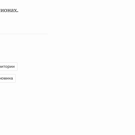
ионах.
ритории
номика