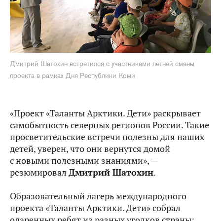
Дмитрий Шатохин встретился с участниками летней смены
проекта в рамках Дня Республики Коми
«Проект «Таланты Арктики. Дети» раскрывает
самобытность северных регионов России. Такие
просветительские встречи полезны для наших
детей, уверен, что они вернутся домой
с новыми полезными знаниями», —
резюмировал
Дмитрий Шатохин
.
Образовательный лагерь международного
проекта «Таланты Арктики. Дети» собрал
одаренных ребят из разных уголков страны: