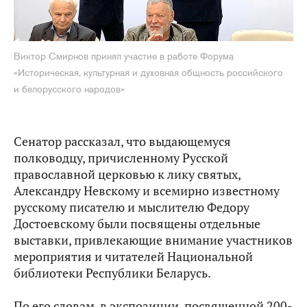
Виктор Смирнов принял участие в работе Форума
«Историческая, культурная и духовная общность российского
и белорусского народов»
Сенатор рассказал, что выдающемуся
полководцу, причисленному Русской
православной церковью к лику святых,
Александру Невскому и всемирно известному
русскому писателю и мыслителю Федору
Достоевскому были посвящены отдельные
выставки, привлекающие внимание участников
мероприятия и читателей Национальной
библиотеки Республики Беларусь.
По его словам, в экспозиции, посвященной 200-