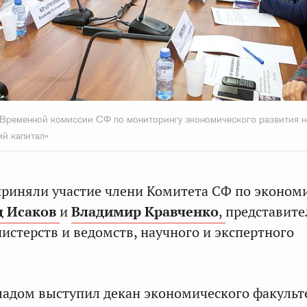
Временной комиссии СФ по мониторингу экономического развития н
ий капитал»
риняли участие члени Комитета СФ по эконом
д Исаков
и
Владимир Кравченко
,
представите
стерств и ведомств, научного и экспертного
адом выступил декан экономического факульт