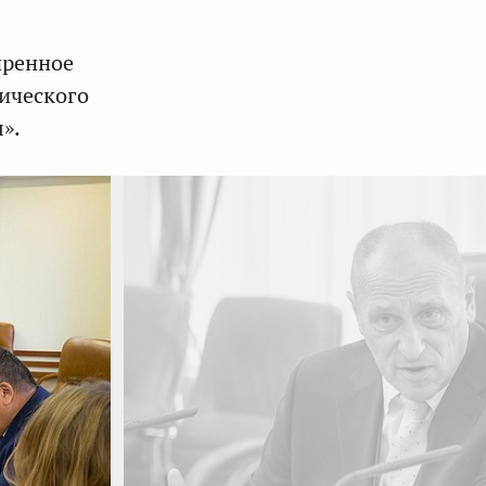
иренное
ического
».