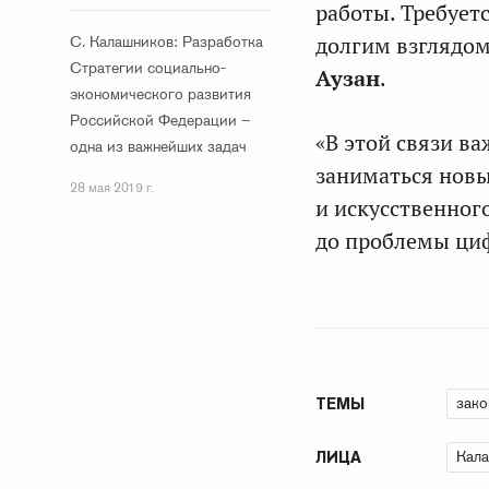
работы. Требует
С. Калашников: Разработка
долгим взглядом
Стратегии социально-
Аузан
.
экономического развития
Российской Федерации –
«В этой связи в
одна из важнейших задач
заниматься новы
28 мая 2019 г.
и искусственног
до проблемы циф
зако
ТЕМЫ
Кала
ЛИЦА