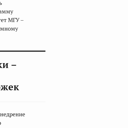
ь
рамму
ет МГУ –
умному
ки –
ржек
внедрение
о