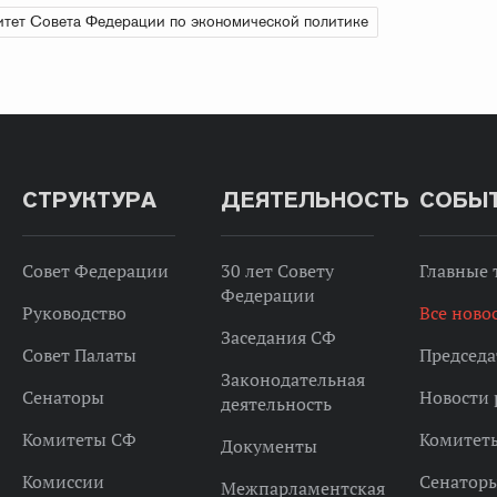
тет Совета Федерации по экономической политике
СТРУКТУРА
ДЕЯТЕЛЬНОСТЬ
СОБЫ
Совет Федерации
30 лет Совету
Главные
Федерации
Руководство
Все ново
Заседания СФ
Совет Палаты
Председа
Законодательная
Сенаторы
Новости 
деятельность
Комитеты СФ
Комитет
Документы
Комиссии
Сенатор
Межпарламентская