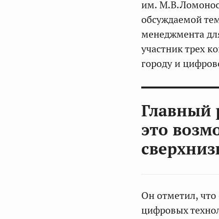
им. М.В.Ломоно
обсуждаемой тем
менеджмента дл
участник трех 
городу и цифров
Г
лавный 
это возм
сверхниз
Он отметил, чт
цифровых технол