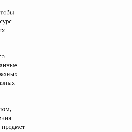
чтобы
сурс
их
го
данные
разных
азных
лом,
ения
о предмет