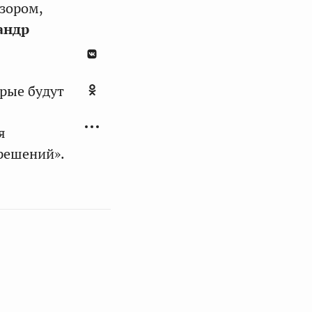
зором,
андр
орые будут
я
 решений».