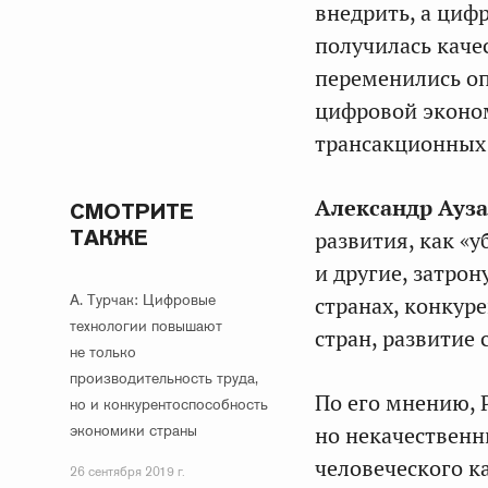
внедрить, а циф
получилась каче
переменились оп
цифровой эконом
трансакционных 
Александр Ауз
СМОТРИТЕ
ТАКЖЕ
развития, как «
и другие, затро
А. Турчак: Цифровые
странах, конкур
технологии повышают
стран, развитие
не только
производительность труда,
По его мнению, 
но и конкурентоспособность
экономики страны
но некачественн
человеческого к
26 сентября 2019 г.