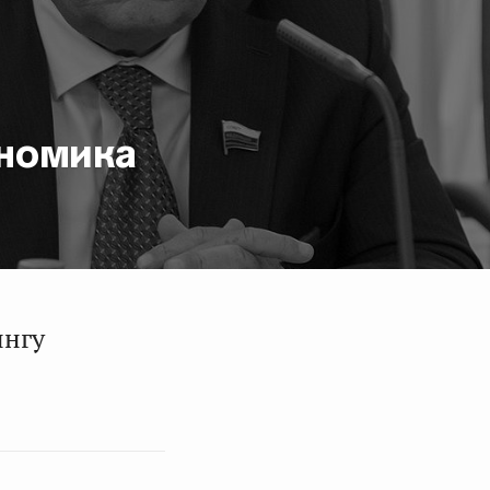
ономика
ингу