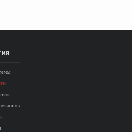
ТИЯ
 темы
сти
тель
регионов
ы
ы