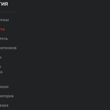
ТИЯ
 темы
сти
тель
регионов
ы
ы
ах
нции
наторов
едиа