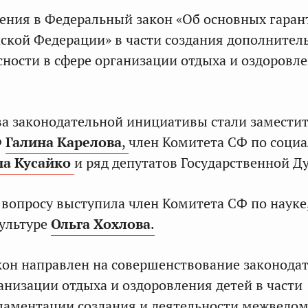
ния в Федеральный закон «Об основных гаран
йской Федерации» в части создания дополнител
сности в сфере организации отдыха и оздоровл
а законодательной инициативы стали замести
Ф
Галина Карелова
,
член Комитета СФ по соци
на Кусайко
и ряд депутатов Государственной Д
вопросу выступила член Комитета СФ по науке
ультуре
Ольга Хохлова
.
акон направлен на совершенствование законода
анизации отдыха и оздоровления детей в части
ламентации создания и деятельности межведо