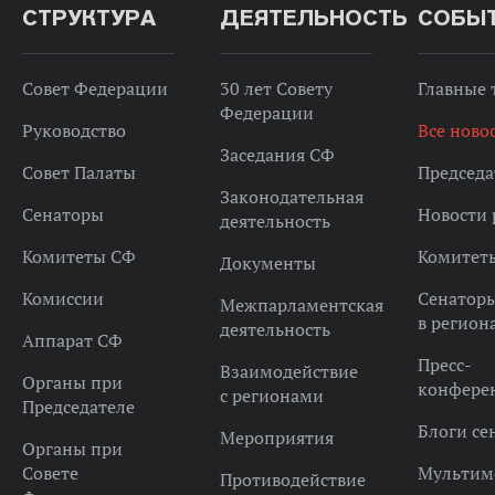
СТРУКТУРА
ДЕЯТЕЛЬНОСТЬ
СОБЫ
Совет Федерации
30 лет Совету
Главные
Федерации
Руководство
Все ново
Заседания СФ
Совет Палаты
Председа
Законодательная
Сенаторы
Новости 
деятельность
Комитеты СФ
Комитет
Документы
Комиссии
Сенатор
Межпарламентская
в регион
деятельность
Аппарат СФ
Пресс-
Взаимодействие
Органы при
конфере
с регионами
Председателе
Блоги се
Мероприятия
Органы при
Совете
Мультим
Противодействие