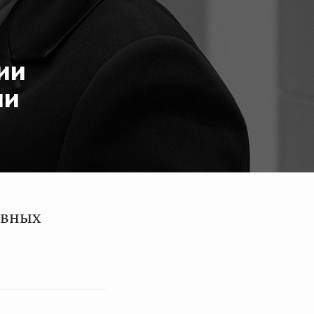
ии
ии
овных