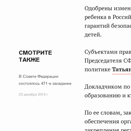
Одобрены измене
ребенка в Росси
гарантий безопа
детей.
Субъектами прав
СМОТРИТЕ
ТАКЖЕ
Председателя С
политике
Татья
В Совете Федерации
состоялось 471-е заседание
Докладчиком по 
образованию и к
23 декабря 2019 г.
По ее словам, з
обеспечения орг
закрепления рег