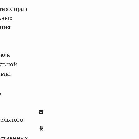
тиях прав
ьных
ения
тель
альной
умы.
,
тельного
мственных