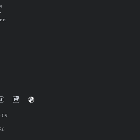
л
е
ции
-09
26