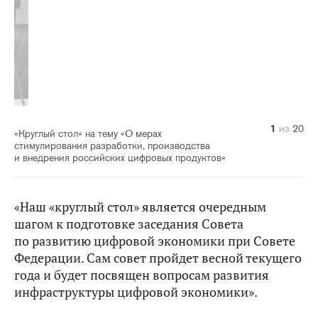
10
14
20
11
12
13
15
16
17
18
19
1
2
3
4
5
6
7
8
9
из
из
из
из
из
из
из
из
из
из
из
из
из
из
из
из
из
из
из
из
20
20
20
20
20
20
20
20
20
20
20
20
20
20
20
20
20
20
20
20
«Круглый стол» на тему «О мерах
стимулирования разработки, производства
и внедрения российских цифровых продуктов»
«Наш «круглый стол» является очередным
шагом к подготовке заседания Совета
по развитию цифровой экономики при Совете
Федерации. Сам совет пройдет весной текущего
года и будет посвящен вопросам развития
инфраструктуры цифровой экономики».