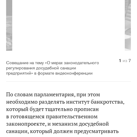
1
2
3
4
5
6
7
из
из
из
из
из
из
из
7
7
7
7
7
7
7
Совещание на тему «О мерах законодательного
регулирования досудебной санации
предприятий» в формате видеоконференции
По словам парламентария, при этом
необходимо разделять институт банкротства,
который будет тщательно прописан
в готовящемся правительственном
законопроекте, и механизм досудебной
санации, который должен предусматривать