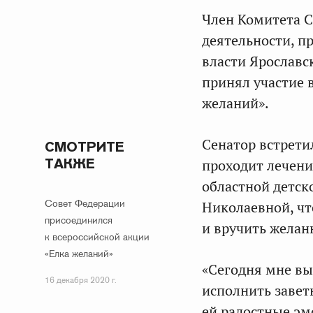
Член Комитета С
деятельности, п
власти Ярославс
принял участие 
желаний».
Сенатор встрети
СМОТРИТЕ
ТАКЖЕ
проходит лечени
областной детск
Совет Федерации
Николаевной, ч
присоединился
и вручить желан
к всероссийской акции
«Елка желаний»
«Сегодня мне вы
16 декабря 2020 г.
исполнить завет
ей радостные эм