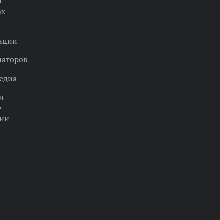
ы
ах
нции
наторов
едиа
л
е
ции