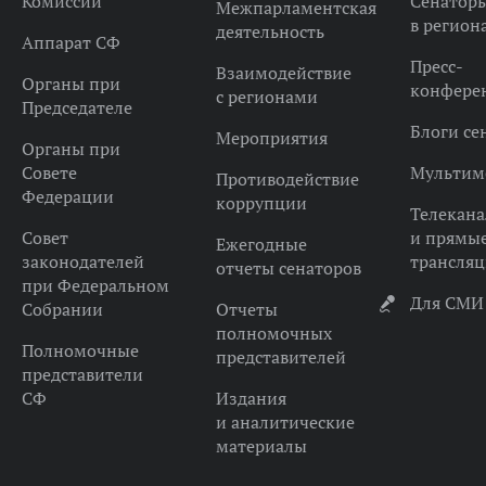
Комиссии
Сенатор
Межпарламентская
в регион
деятельность
Аппарат СФ
Пресс-
Взаимодействие
Органы при
конфере
с регионами
Председателе
Блоги се
Мероприятия
Органы при
Совете
Мультим
Противодействие
Федерации
коррупции
Телекана
Совет
и прямы
Ежегодные
законодателей
трансля
отчеты сенаторов
при Федеральном
Для СМИ
Собрании
Отчеты
полномочных
Полномочные
представителей
представители
СФ
Издания
и аналитические
материалы