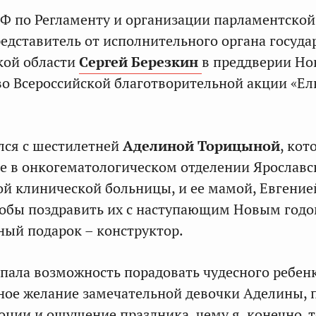
Ф по Регламенту и организации парламентской
редставитель от исполнительного органа госуд
кой области
Сергей Березкин
в преддверии Но
во Всероссийской благотворительной акции «Ел
лся c шестилетней
Аделиной Торицыной
, кот
е в онкогематологическом отделении Ярославс
ой клинической больницы, и ее мамой, Евгение
тобы поздравить их с наступающим Новым год
ный подарок – конструктор.
пала возможность порадовать чудесного ребен
ное желание замечательной девочки Аделины, 
оции и ощущение праздника, чему я, конечно, 