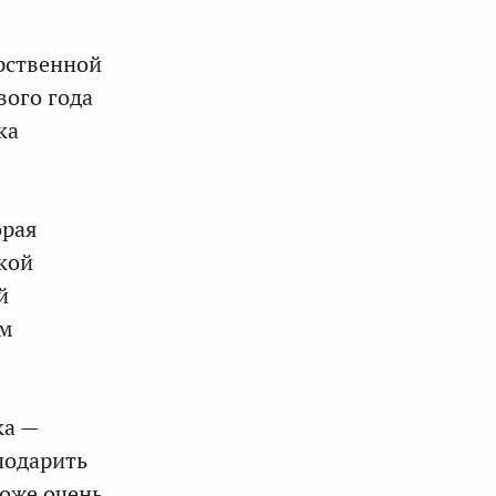
арственной
вого года
ка
орая
кой
й
ом
ка —
подарить
тоже очень