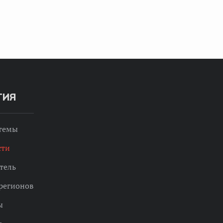
ТИЯ
 темы
сти
тель
регионов
ы