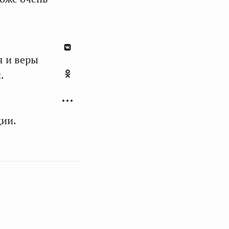
я и веры
.
ции.