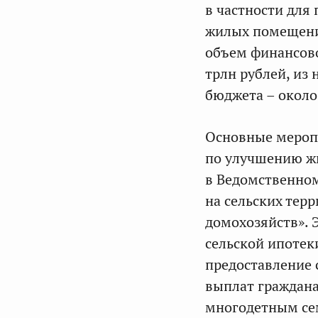
в частности для
жилых помещений
объем финансово
трлн рублей, из
бюджета – около
Основные мероп
по улучшению жи
в Ведомственном
на сельских тер
домохозяйств». 
сельской ипотеки
предоставление 
выплат граждана
многодетным се