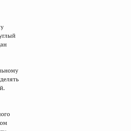
му
руглый
дан
альному
уделять
й.
ного
лом