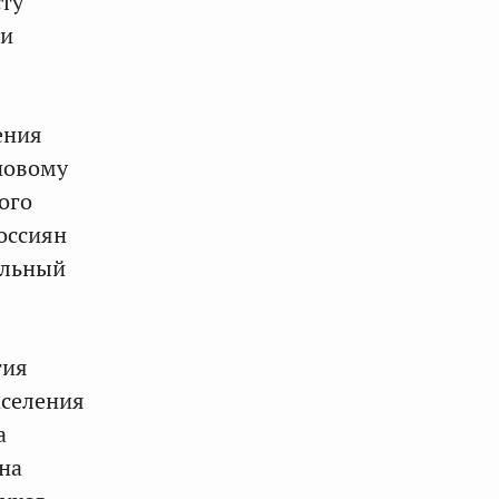
сту
ти
ения
новому
ого
оссиян
ельный
тия
аселения
а
на