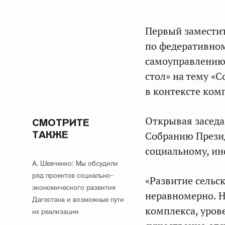
Первый заместит
по федеративном
самоуправлению
стол» на тему «
в контексте ком
Открывая заседа
СМОТРИТЕ
ТАКЖЕ
Собранию Презид
социальному, ин
А. Шевченко: Мы обсудили
ряд проектов социально-
«Развитие сельс
экономического развития
неравномерно. 
Дагестана и возможные пути
комплекса, уров
их реализации