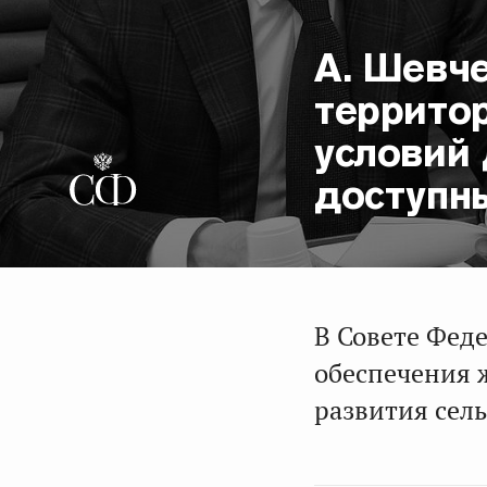
А. Шевче
террито
условий 
доступн
В Совете Фед
обеспечения 
развития сел