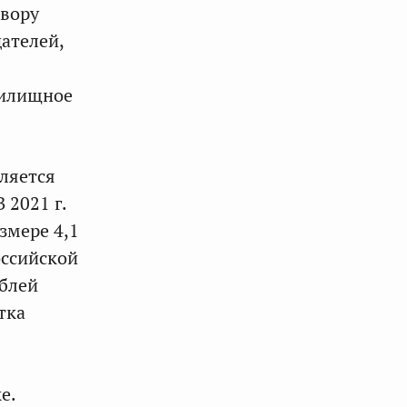
овору
ателей,
жилищное
вляется
 2021 г.
змере 4,1
оссийской
ублей
тка
е.