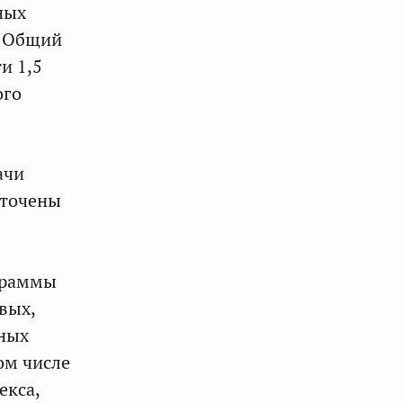
ных
. Общий
и 1,5
ого
ачи
оточены
ограммы
вых,
ьных
ом числе
екса,