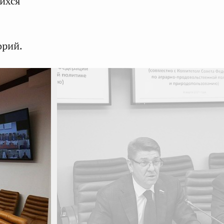
щихся
орий.