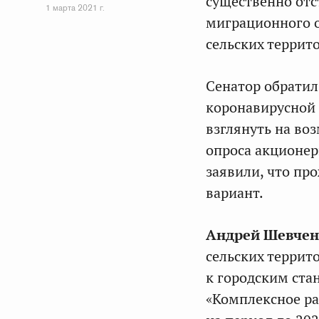
существенно отст
1 марта 2021 г.
миграционного о
сельских террит
Сенатор обратил
коронавирусной
взглянуть на во
опроса акционер
заявили, что пр
вариант.
Андрей Шевчен
сельских террит
к городским ста
«Комплексное ра