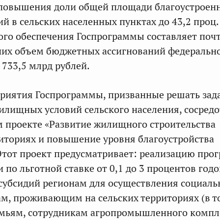
 повышения доли общей площади благоустроен
 в сельских населенных пунктах до 43,2 проц
го обеспечения Госпрограммы составляет почт
 них объем бюджетных ассигнований федеральн
 733,5 млрд рублей.
риятия Госпрограммы, призванные решать зад
лищных условий сельского населения, сосред
 проекте «Развитие жилищного строительства
риториях и повышение уровня благоустройства
Этот проект предусматривает: реализацию пр
 по льготной ставке от 0,1 до 3 процентов годо
субсидий регионам для осуществления социал
м, проживающим на сельских территориях (в т
мьям, сотрудникам агропромышленного компл