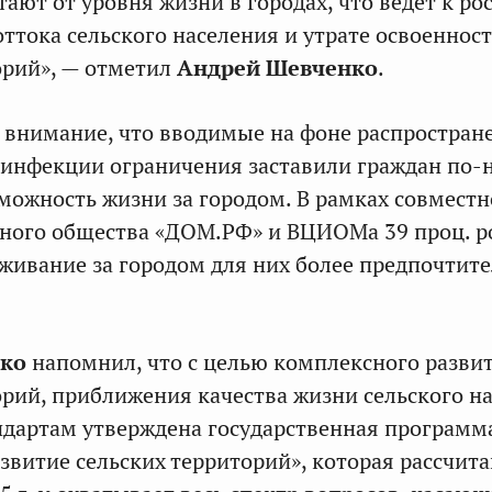
ают от уровня жизни в городах, что ведет к ро
ттока сельского населения и утрате освоеннос
орий», — отметил
Андрей Шевченко
.
 внимание, что вводимые на фоне распростран
 инфекции ограничения заставили граждан по‑
зможность жизни за городом. В рамках совместн
ного общества «ДОМ.РФ» и ВЦИОМа 39 проц. р
оживание за городом для них более предпочтит
ко
напомнил, что с целью комплексного разви
орий, приближения качества жизни сельского н
ндартам утверждена государственная программ
звитие сельских территорий», которая рассчита