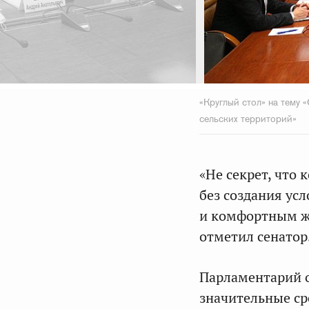
«Круглый стол» на тему 
сельских территорий»
«Не секрет, что
без создания ус
и комфортным ж
отметил сенатор
Парламентарий о
значительные ср