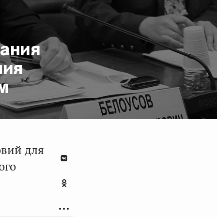
дания
ния
м
овий для
ого