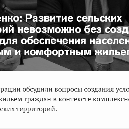
нко: Развитие сельских
рий невозможно без соз
для обеспечения населе
ым и комфортным жилье
ерации обсудили вопросы создания усл
жильем граждан в контексте комплексн
ьских территорий.