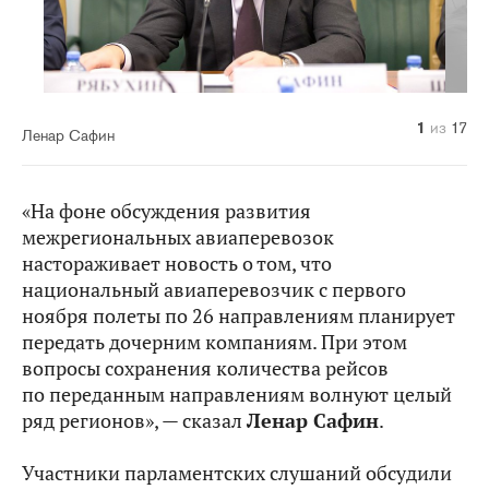
10
14
11
12
13
15
16
17
1
2
3
4
5
6
7
8
9
из
из
из
из
из
из
из
из
из
из
из
из
из
из
из
из
из
17
17
17
17
17
17
17
17
17
17
17
17
17
17
17
17
17
Ленар Сафин
«На фоне обсуждения развития
межрегиональных авиаперевозок
настораживает новость о том, что
национальный авиаперевозчик с первого
ноября полеты по 26 направлениям планирует
передать дочерним компаниям. При этом
вопросы сохранения количества рейсов
по переданным направлениям волнуют целый
ряд регионов», — сказал
Ленар Сафин
.
Участники парламентских слушаний обсудили