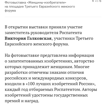
1
2
3
4
5
6
из
из
из
из
из
из
6
6
6
6
6
6
Фотовыставка «Женщины-изобретатели»
на площадке Третьего Евразийского женского
форума
В открытии выставки приняли участие
заместитель руководителя Роспатента
Виктория Галковская
,
участники Третьего
Евразийского женского форума.
На фотовыставке представлена информация
о запатентованных изобретениях, авторство
которых принадлежит женщинам. Многие
разработки отмечены знаками отличия
российских и международных конкурсов,
входили в «100 лучших изобретений России»,
каждый год отбираемых Роспатентом. Авторы
изобретений удостоены государственных
премий и наград.