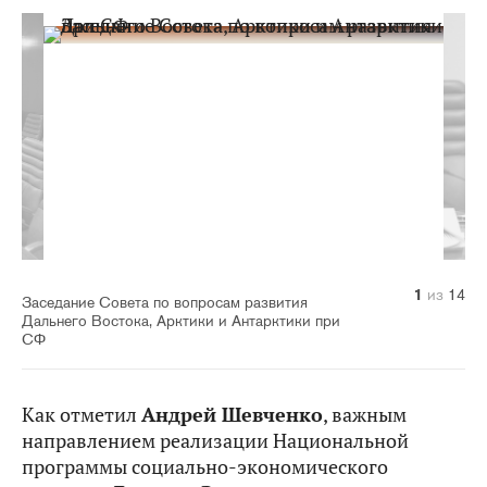
10
14
11
12
13
1
2
3
4
5
6
7
8
9
из
из
из
из
из
из
из
из
из
из
из
из
из
из
14
14
14
14
14
14
14
14
14
14
14
14
14
14
Заседание Совета по вопросам развития
Дальнего Востока, Арктики и Антарктики при
СФ
Как отметил
Андрей Шевченко
, важным
направлением реализации Национальной
программы социально-экономического